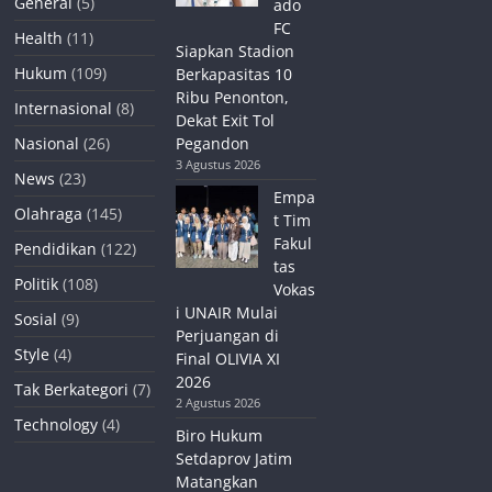
General
(5)
ado
FC
Health
(11)
Siapkan Stadion
Hukum
(109)
Berkapasitas 10
Ribu Penonton,
Internasional
(8)
Dekat Exit Tol
Nasional
(26)
Pegandon
3 Agustus 2026
News
(23)
Empa
Olahraga
(145)
t Tim
Fakul
Pendidikan
(122)
tas
Politik
(108)
Vokas
i UNAIR Mulai
Sosial
(9)
Perjuangan di
Style
(4)
Final OLIVIA XI
2026
Tak Berkategori
(7)
2 Agustus 2026
Technology
(4)
Biro Hukum
Setdaprov Jatim
Matangkan