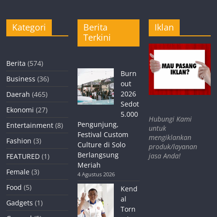
Kategori
Berita
Iklan
Terkini
Berita
(574)
Burn
Business
(36)
out
2026
Daerah
(465)
Sedot
Ekonomi
(27)
5.000
Hubungi Kami
Pengunjung,
Entertainment
(8)
untuk
Festival Custom
mengiklankan
Fashion
(3)
Culture di Solo
produk/layanan
Berlangsung
jasa Anda!
FEATURED
(1)
Meriah
Female
(3)
4 Agustus 2026
Food
(5)
Kend
al
Gadgets
(1)
Torn