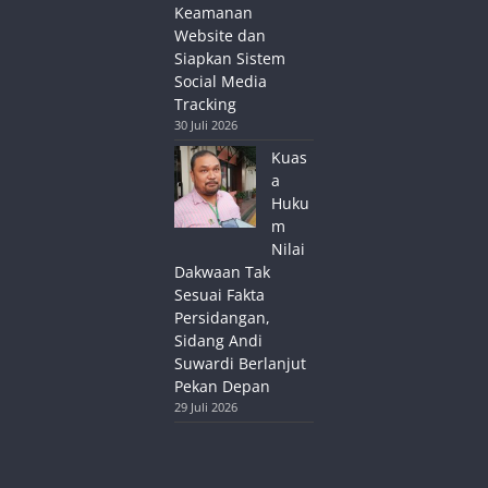
Keamanan
Website dan
Siapkan Sistem
Social Media
Tracking
30 Juli 2026
Kuas
a
Huku
m
Nilai
Dakwaan Tak
Sesuai Fakta
Persidangan,
Sidang Andi
Suwardi Berlanjut
Pekan Depan
29 Juli 2026