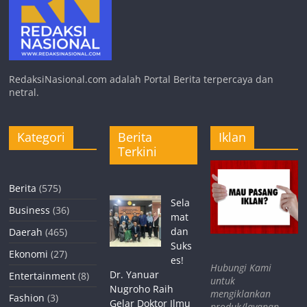
RedaksiNasional.com adalah Portal Berita terpercaya dan
netral.
Kategori
Berita
Iklan
Terkini
Berita
(575)
Sela
Business
(36)
mat
dan
Daerah
(465)
Suks
Ekonomi
(27)
es!
Hubungi Kami
Dr. Yanuar
Entertainment
(8)
untuk
Nugroho Raih
mengiklankan
Fashion
(3)
Gelar Doktor Ilmu
produk/layanan