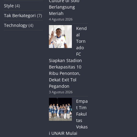
Culture di Solo
Style
(4)
Berlangsung
Meriah
Tak Berkategori
(7)
4 Agustus 2026
Technology
(4)
Kend
al
Torn
ado
FC
Siapkan Stadion
Berkapasitas 10
Ribu Penonton,
Dekat Exit Tol
Pegandon
3 Agustus 2026
Empa
t Tim
Fakul
tas
Vokas
i UNAIR Mulai