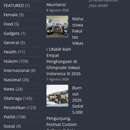
Akuntansi
jasa Anda!
FEATURED
(1)
8 Agustus 2026
Female
(3)
Maha
Food
(5)
siswa
Fakul
Gadgets
(1)
tas
General
(5)
Vokas
i UNAIR Raih
Health
(11)
Empat
Hukum
(109)
Penghargaan di
Olimpiade Vokasi
Internasional
(8)
Indonesia XI 2026
Nasional
(26)
7 Agustus 2026
Burn
News
(24)
out
Olahraga
(145)
2026
Sedot
Pendidikan
(123)
5.000
Politik
(108)
Pengunjung,
Festival Custom
Sosial
(9)