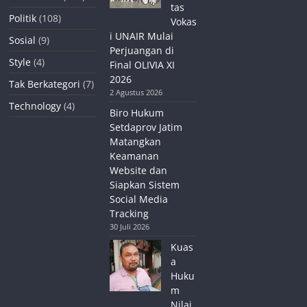
tas
Politik
(108)
Vokas
i UNAIR Mulai
Sosial
(9)
Perjuangan di
Style
(4)
Final OLIVIA XI
2026
Tak Berkategori
(7)
2 Agustus 2026
Technology
(4)
Biro Hukum
Setdaprov Jatim
Matangkan
Keamanan
Website dan
Siapkan Sistem
Social Media
Tracking
30 Juli 2026
Kuas
a
Huku
m
Nilai