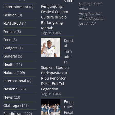
5.000
Hubungi Kami
Pengunjung,
Entertainment
(8)
untuk
Festival Custom
mengiklankan
Fashion
(3)
Culture di Solo
produk/layanan
Berlangsung
jasa Anda!
FEATURED
(1)
Meriah
Female
(3)
4 Agustus 2026
Food
(5)
Kend
al
Gadgets
(1)
Torn
General
(5)
ado
FC
Health
(11)
Siapkan Stadion
Hukum
(109)
Berkapasitas 10
Ribu Penonton,
Internasional
(8)
Dekat Exit Tol
Nasional
(26)
Pegandon
3 Agustus 2026
News
(23)
Empa
Olahraga
(145)
t Tim
Fakul
Pendidikan
(122)