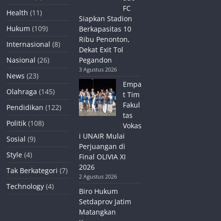
FC
Health
(11)
Siapkan Stadion
Hukum
(109)
Berkapasitas 10
Ribu Penonton,
Internasional
(8)
Dekat Exit Tol
Nasional
(26)
Pegandon
3 Agustus 2026
News
(23)
Empa
Olahraga
(145)
t Tim
Fakul
Pendidikan
(122)
tas
Politik
(108)
Vokas
i UNAIR Mulai
Sosial
(9)
Perjuangan di
Style
(4)
Final OLIVIA XI
2026
Tak Berkategori
(7)
2 Agustus 2026
Technology
(4)
Biro Hukum
Setdaprov Jatim
Matangkan