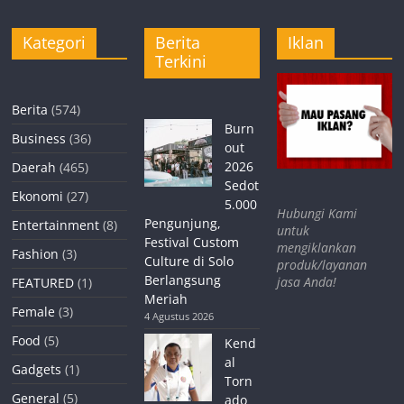
Kategori
Berita
Iklan
Terkini
Berita
(574)
Burn
Business
(36)
out
2026
Daerah
(465)
Sedot
Ekonomi
(27)
5.000
Hubungi Kami
Pengunjung,
Entertainment
(8)
untuk
Festival Custom
mengiklankan
Fashion
(3)
Culture di Solo
produk/layanan
Berlangsung
jasa Anda!
FEATURED
(1)
Meriah
Female
(3)
4 Agustus 2026
Food
(5)
Kend
al
Gadgets
(1)
Torn
General
(5)
ado