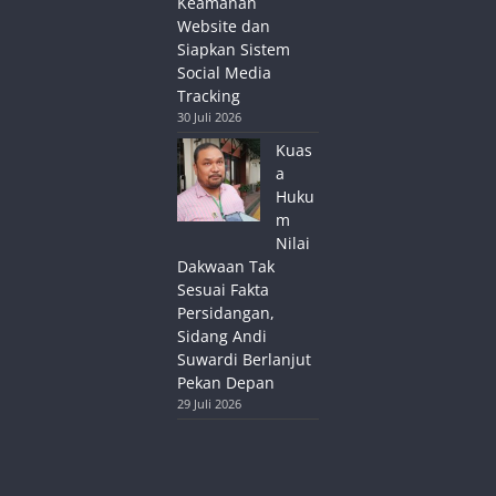
Keamanan
Website dan
Siapkan Sistem
Social Media
Tracking
30 Juli 2026
Kuas
a
Huku
m
Nilai
Dakwaan Tak
Sesuai Fakta
Persidangan,
Sidang Andi
Suwardi Berlanjut
Pekan Depan
29 Juli 2026