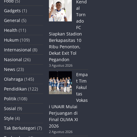
Food
(5)
Kend
al
Gadgets
(1)
Torn
General
(5)
ado
FC
Health
(11)
Siapkan Stadion
Hukum
(109)
Berkapasitas 10
Ribu Penonton,
Internasional
(8)
Dekat Exit Tol
Nasional
(26)
Pegandon
3 Agustus 2026
News
(23)
Empa
Olahraga
(145)
t Tim
Fakul
Pendidikan
(122)
tas
Politik
(108)
Vokas
i UNAIR Mulai
Sosial
(9)
Perjuangan di
Style
(4)
Final OLIVIA XI
2026
Tak Berkategori
(7)
2 Agustus 2026