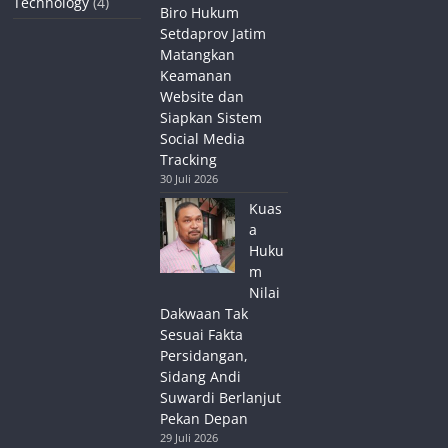
Technology
(4)
Biro Hukum
Setdaprov Jatim
Matangkan
Keamanan
Website dan
Siapkan Sistem
Social Media
Tracking
30 Juli 2026
Kuas
a
Huku
m
Nilai
Dakwaan Tak
Sesuai Fakta
Persidangan,
Sidang Andi
Suwardi Berlanjut
Pekan Depan
29 Juli 2026