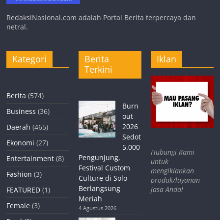
RedaksiNasional.com adalah Portal Berita terpercaya dan
netral.
Kategori
Berita
Iklan
Terkini
Berita
(574)
Burn
Business
(36)
out
2026
Daerah
(465)
Sedot
Ekonomi
(27)
5.000
Hubungi Kami
Pengunjung,
Entertainment
(8)
untuk
Festival Custom
mengiklankan
Fashion
(3)
Culture di Solo
produk/layanan
Berlangsung
jasa Anda!
FEATURED
(1)
Meriah
Female
(3)
4 Agustus 2026