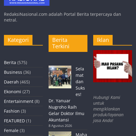
RedaksiNasional.com adalah Portal Berita terpercaya dan
netral.
Kategori
Berita
Iklan
Terkini
Berita
(575)
Sela
Business
(36)
mat
dan
Daerah
(465)
Suks
Ekonomi
(27)
es!
Hubungi Kami
Dr. Yanuar
Entertainment
(8)
untuk
Nugroho Raih
mengiklankan
Fashion
(3)
Gelar Doktor Ilmu
produk/layanan
Akuntansi
jasa Anda!
FEATURED
(1)
8 Agustus 2026
Female
(3)
Maha