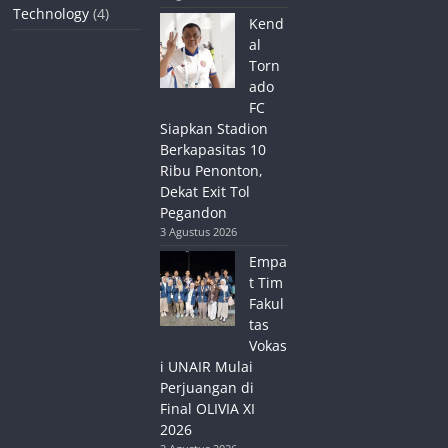
Technology
(4)
Kend
al
Torn
ado
FC
Siapkan Stadion
Berkapasitas 10
Ribu Penonton,
Dekat Exit Tol
Pegandon
3 Agustus 2026
Empa
t Tim
Fakul
tas
Vokas
i UNAIR Mulai
Perjuangan di
Final OLIVIA XI
2026