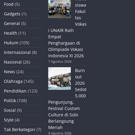
Food
(5)
siswa
Fakul
Gadgets
(1)
tas
General
(5)
Vokas
i UNAIR Raih
Health
(11)
Empat
Hukum
(109)
Penghargaan di
Olimpiade Vokasi
Internasional
(8)
Indonesia XI 2026
Nasional
(26)
7 Agustus 2026
Burn
News
(24)
out
Olahraga
(145)
2026
Sedot
Pendidikan
(123)
5.000
Politik
(108)
Pengunjung,
Festival Custom
Sosial
(9)
Culture di Solo
Style
(4)
Berlangsung
Meriah
Tak Berkategori
(7)
4 Agustus 2026