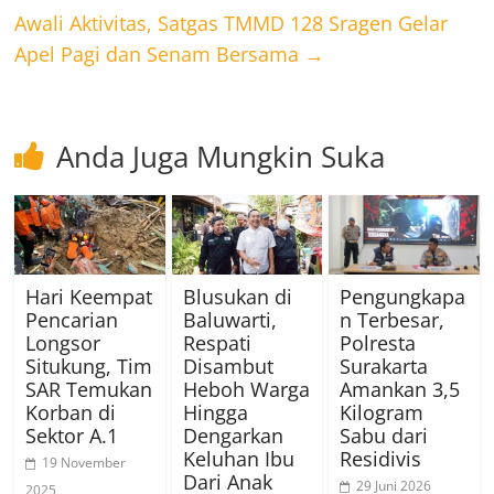
Awali Aktivitas, Satgas TMMD 128 Sragen Gelar
Apel Pagi dan Senam Bersama
→
Anda Juga Mungkin Suka
Hari Keempat
Blusukan di
Pengungkapa
Pencarian
Baluwarti,
n Terbesar,
Longsor
Respati
Polresta
Situkung, Tim
Disambut
Surakarta
SAR Temukan
Heboh Warga
Amankan 3,5
Korban di
Hingga
Kilogram
Sektor A.1
Dengarkan
Sabu dari
Keluhan Ibu
Residivis
19 November
Dari Anak
29 Juni 2026
2025