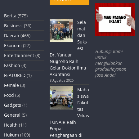
Berita
(575)
Sela
Business
(36)
mat
dan
Daerah
(465)
Suks
Ekonomi
(27)
es!
Hubungi Kami
Dr. Yanuar
Entertainment
(8)
untuk
Nugroho Raih
mengiklankan
Fashion
(3)
Gelar Doktor Ilmu
produk/layanan
Akuntansi
jasa Anda!
FEATURED
(1)
8 Agustus 2026
Female
(3)
Maha
Food
(5)
siswa
Fakul
Gadgets
(1)
tas
General
(5)
Vokas
i UNAIR Raih
Health
(11)
Empat
Hukum
(109)
Penghargaan di