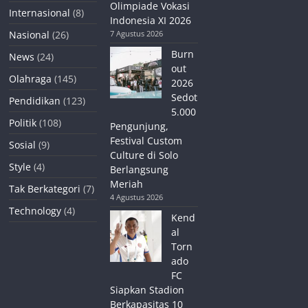
Olimpiade Vokasi
Internasional
(8)
Indonesia XI 2026
Nasional
(26)
7 Agustus 2026
Burn
News
(24)
out
Olahraga
(145)
2026
Sedot
Pendidikan
(123)
5.000
Politik
(108)
Pengunjung,
Festival Custom
Sosial
(9)
Culture di Solo
Style
(4)
Berlangsung
Meriah
Tak Berkategori
(7)
4 Agustus 2026
Technology
(4)
Kend
al
Torn
ado
FC
Siapkan Stadion
Berkapasitas 10