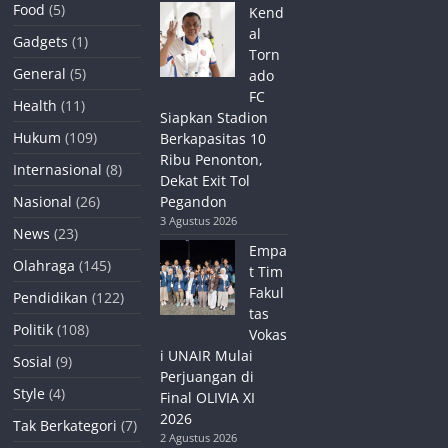
Food
(5)
Kend
al
Gadgets
(1)
Torn
General
(5)
ado
FC
Health
(11)
Siapkan Stadion
Hukum
(109)
Berkapasitas 10
Ribu Penonton,
Internasional
(8)
Dekat Exit Tol
Nasional
(26)
Pegandon
3 Agustus 2026
News
(23)
Empa
Olahraga
(145)
t Tim
Fakul
Pendidikan
(122)
tas
Politik
(108)
Vokas
i UNAIR Mulai
Sosial
(9)
Perjuangan di
Style
(4)
Final OLIVIA XI
2026
Tak Berkategori
(7)
2 Agustus 2026