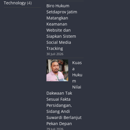
Technology
(4)
Biro Hukum
Setdaprov Jatim
Matangkan
Keamanan
Website dan
Siapkan Sistem
Social Media
Tracking
30 Juli 2026
Kuas
a
Huku
m
Nilai
Dakwaan Tak
Sesuai Fakta
Persidangan,
Sidang Andi
Suwardi Berlanjut
Pekan Depan
29 Juli 2026