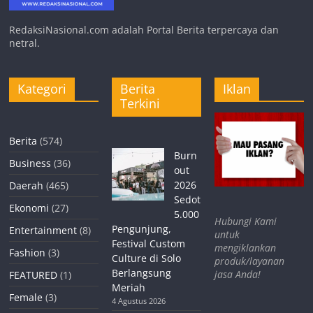
RedaksiNasional.com adalah Portal Berita terpercaya dan
netral.
Kategori
Berita
Iklan
Terkini
Berita
(574)
Burn
Business
(36)
out
2026
Daerah
(465)
Sedot
Ekonomi
(27)
5.000
Hubungi Kami
Pengunjung,
Entertainment
(8)
untuk
Festival Custom
mengiklankan
Fashion
(3)
Culture di Solo
produk/layanan
Berlangsung
jasa Anda!
FEATURED
(1)
Meriah
Female
(3)
4 Agustus 2026