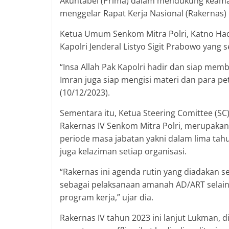
Akuntabel (Prima) dalam mendukung keaman
menggelar Rapat Kerja Nasional (Rakernas) 
Ketua Umum Senkom Mitra Polri, Katno Hadi
Kapolri Jenderal Listyo Sigit Prabowo yang
“Insa Allah Pak Kapolri hadir dan siap m
Imran juga siap mengisi materi dan para pet
(10/12/2023).
Sementara itu, Ketua Steering Comittee (
Rakernas IV Senkom Mitra Polri, merupakan 
periode masa jabatan yakni dalam lima tah
juga kelaziman setiap organisasi.
“Rakernas ini agenda rutin yang diadakan se
sebagai pelaksanaan amanah AD/ART selain i
program kerja,” ujar dia.
Rakernas IV tahun 2023 ini lanjut Lukman, d