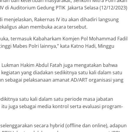
an dan ketertiban masyarakat, Senkom Mitra Polri akan
IV di Auditorium Gedung PTIK Jakarta Selasa (12/12/2023)
 menjelaskan, Rakernas IV itu akan dihadiri langsung
 sekaligus akan membuka acara tersebut.
embuka, termasuk Kabaharkam Komjen Pol Mohammad Fadil
inggi Mabes Polri lainnya,” kata Katno Hadi, Minggu
SC) Lukman Hakim Abdul Fatah juga mengatakan bahwa
kegiatan yang diadakan sedikitnya satu kali dalam satu
un sebagai pelaksanaan amanat AD/ART organisasi yang
dikitnya satu kali dalam satu periode masa jabatan
tu juga sebagai media kontrol serta evaluasi program-
iselenggarakan secara hybrid (offline dan online), adapun