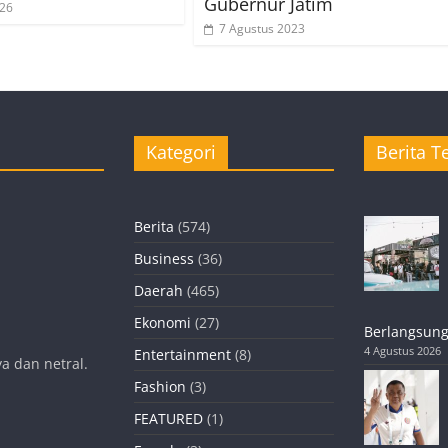
Gubernur Jatim
026
7 Agustus 2023
Kategori
Berita Te
Berita
(574)
Business
(36)
Daerah
(465)
Ekonomi
(27)
Berlangsung
4 Agustus 2026
Entertainment
(8)
a dan netral.
Fashion
(3)
FEATURED
(1)