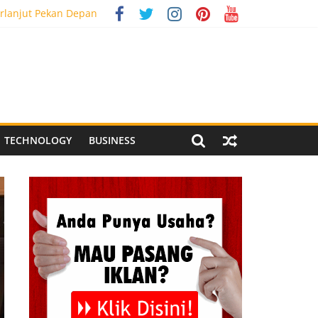
al Media Tracking
rlanjut Pekan Depan
g Meriah
 Pegandon
TECHNOLOGY
BUSINESS