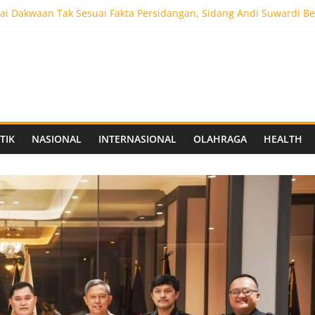
aprov Jatim Matangkan Keamanan Website dan Siapkan Sistem Soci
i Dakwaan Tak Sesuai Fakta Persidangan, Sidang Andi Suwardi Be
ot 5.000 Pengunjung, Festival Custom Culture di Solo Berlangsun
C Siapkan Stadion Berkapasitas 10 Ribu Penonton, Dekat Exit Tol
as Vokasi UNAIR Mulai Perjuangan di Final OLIVIA XI 2026
TIK
NASIONAL
INTERNASIONAL
OLAHRAGA
HEALTH