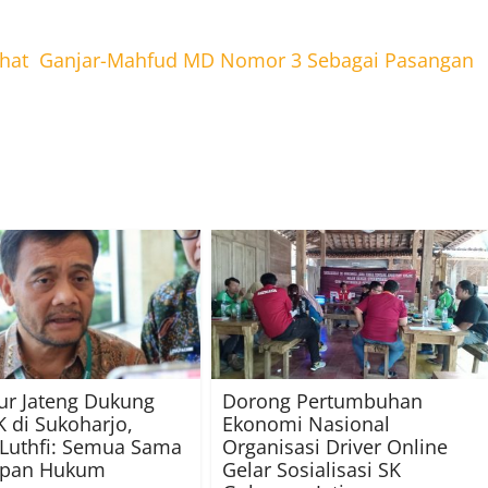
lihat Ganjar-Mahfud MD Nomor 3 Sebagai Pasangan
ur Jateng Dukung
Dorong Pertumbuhan
 di Sukoharjo,
Ekonomi Nasional
Luthfi: Semua Sama
Organisasi Driver Online
apan Hukum
Gelar Sosialisasi SK