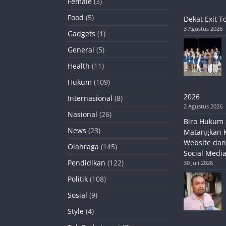
Female
(3)
Food
(5)
Dekat Exit T
3 Agustus 2026
Gadgets
(1)
General
(5)
Health
(11)
Hukum
(109)
2026
Internasional
(8)
2 Agustus 2026
Nasional
(26)
Biro Hukum 
News
(23)
Matangkan 
Website dan
Olahraga
(145)
Social Media
Pendidikan
(122)
30 Juli 2026
Politik
(108)
Sosial
(9)
Style
(4)