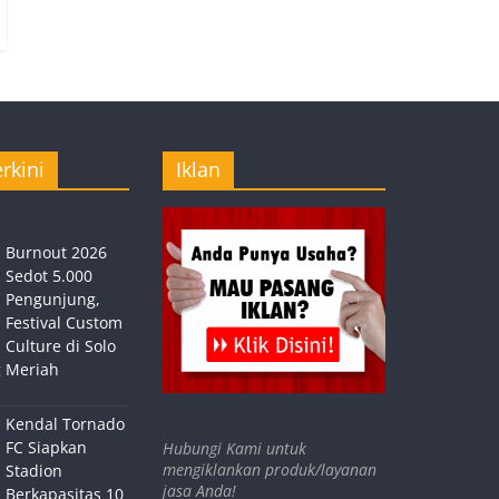
rkini
Iklan
Burnout 2026
Sedot 5.000
Pengunjung,
Festival Custom
Culture di Solo
 Meriah
Kendal Tornado
FC Siapkan
Hubungi Kami untuk
mengiklankan produk/layanan
Stadion
jasa Anda!
Berkapasitas 10