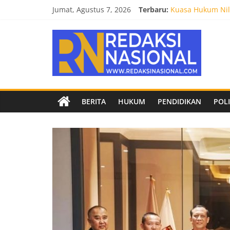
Skip
Biro Hukum Setd
Jumat, Agustus 7, 2026
Terbaru:
Kuasa Hukum Nila
to
Burnout 2026 Sed
content
Redaksi
Kendal Tornado F
Empat Tim Fakult
Nasional
Berita
BERITA
HUKUM
PENDIDIKAN
POLI
terpercaya
dan
netral