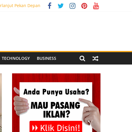
rlanjut Pekan Depan
g Meriah
 Pegandon
al Media Tracking
TECHNOLOGY
BUSINESS