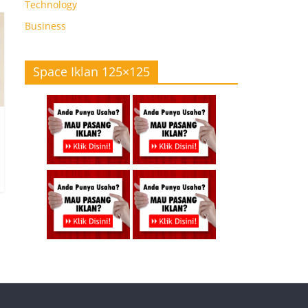
Technology
Business
Space Iklan 125×125