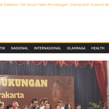
i Dakwaan Tak Sesuai Fakta Persidangan, Sidang Andi Suwardi Be
ot 5.000 Pengunjung, Festival Custom Culture di Solo Berlangsun
C Siapkan Stadion Berkapasitas 10 Ribu Penonton, Dekat Exit Tol
as Vokasi UNAIR Mulai Perjuangan di Final OLIVIA XI 2026
aprov Jatim Matangkan Keamanan Website dan Siapkan Sistem Soci
TIK
NASIONAL
INTERNASIONAL
OLAHRAGA
HEALTH