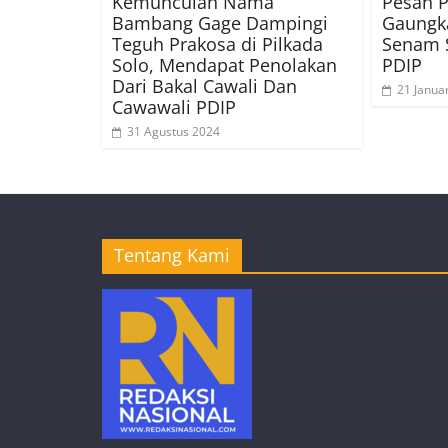
Kemunculan Nama
Pesan P
Bambang Gage Dampingi
Gaungk
Teguh Prakosa di Pilkada
Senam S
Solo, Mendapat Penolakan
PDIP
Dari Bakal Cawali Dan
21 Janua
Cawawali PDIP
31 Agustus 2024
Tentang Kami