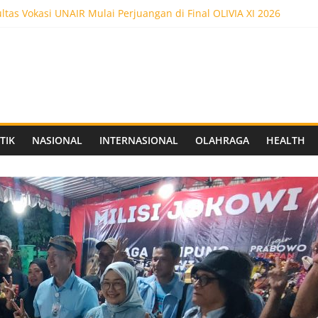
tas Vokasi UNAIR Mulai Perjuangan di Final OLIVIA XI 2026
kses! Dr. Yanuar Nugroho Raih Gelar Doktor Ilmu Akuntansi
ltas Vokasi UNAIR Raih Empat Penghargaan di Olimpiade Vokasi I
edot 5.000 Pengunjung, Festival Custom Culture di Solo Berlangsu
 FC Siapkan Stadion Berkapasitas 10 Ribu Penonton, Dekat Exit To
TIK
NASIONAL
INTERNASIONAL
OLAHRAGA
HEALTH