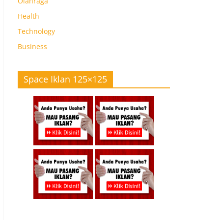
Olahraga
Health
Technology
Business
Space Iklan 125×125