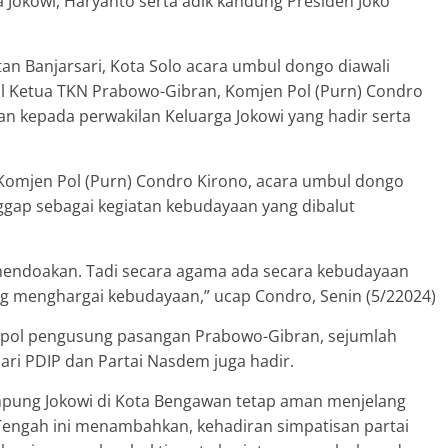
a Jokowi, Haryanto serta adik kandung Presiden Joko
n Banjarsari, Kota Solo acara umbul dongo diawali
l Ketua TKN Prabowo-Gibran, Komjen Pol (Purn) Condro
kan kepada perwakilan Keluarga Jokowi yang hadir serta
omjen Pol (Purn) Condro Kirono, acara umbul dongo
nggap sebagai kegiatan kebudayaan yang dibalut
mendoakan. Tadi secara agama ada secara kebudayaan
ang menghargai kebudayaan,” ucap Condro, Senin (5/22024)
parpol pengusung pasangan Prabowo-Gibran, sejumlah
ari PDIP dan Partai Nasdem juga hadir.
pung Jokowi di Kota Bengawan tetap aman menjelang
a Tengah ini menambahkan, kehadiran simpatisan partai