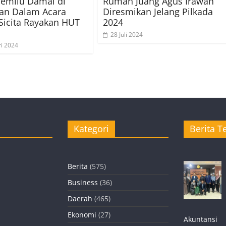
emilu Damai di
Rumah Juang Agus Irawan
an Dalam Acara
Diresmikan Jelang Pilkada
icita Rayakan HUT
2024
28 Juli 2024
ri 2024
Kategori
Berita Te
Berita
(575)
Business
(36)
Daerah
(465)
Ekonomi
(27)
Akuntansi