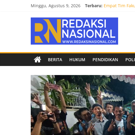
Skip
Minggu, Agustus 9, 2026
Terbaru:
Empat Tim Fakul
to
Selamat dan Su
content
Redaksi
Mahasiswa Faku
Burnout 2026 S
Kendal Tornado
Nasional
Berita
BERITA
HUKUM
PENDIDIKAN
POLI
terpercaya
dan
netral