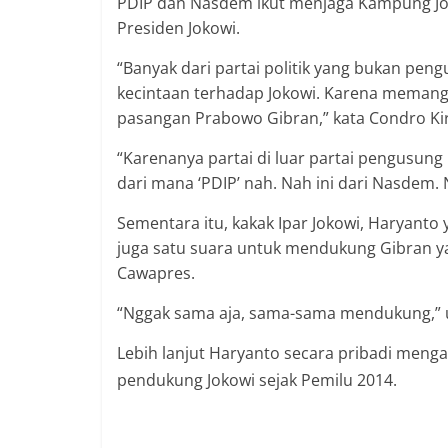
PDIP dan Nasdem ikut menjaga Kampung Jo
Presiden Jokowi.
“Banyak dari partai politik yang bukan pen
kecintaan terhadap Jokowi. Karena meman
pasangan Prabowo Gibran,” kata Condro Ki
“Karenanya partai di luar partai pengusung 
dari mana ‘PDIP’ nah. Nah ini dari Nasdem.
Sementara itu, kakak Ipar Jokowi, Haryant
juga satu suara untuk mendukung Gibran y
Cawapres.
“Nggak sama aja, sama-sama mendukung,” uj
Lebih lanjut Haryanto secara pribadi meng
pendukung Jokowi sejak Pemilu 2014.
SOLO 
dongo yang bertajuk jaga Kampung Jokowi
Jokowi, Haryanto serta adik kandung Pres