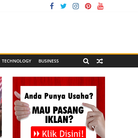
ndonesia XI 2026
ng Meriah
l Pegandon
TECHNOLOGY
BUSINESS