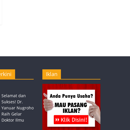
rkini
Iklan
Selamat dan
Sukses! Dr.
Yanuar Nugroho
Raih Gelar
Doktor Ilmu