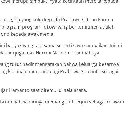
kowi merupakan bukti nyata kecintaan mereka kepada
gusung, itu yang suka kepada Prabowo-Gibran karena
g program-program Jokowi yang berkomitmen adalah
rono kepada awak media.
ini banyak yang tadi sama seperti saya sampaikan. Ini-ini
 Nah ini juga mas Heri ini Nasdem,” tambahnya.
o yang turut hadir mengatakan bahwa keluarga besarnya
ang kini maju mendampingi Prabowo Subianto sebagai
ar Haryanto saat ditemui di sela acara.
atakan bahwa dirinya memang ikut terjun sebagai relawan
– Relawan Milisi Jokowi, menggelar acara umbul
. Hadir dalam acara tersebut kakak dari Iriana
iden Joko Widodo, Titik Relawati.