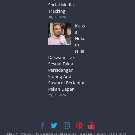
Social Media
Tracking
30 Juli 2026
Kuas
a
Huku
m
Nilai
Dakwaan Tak
Sesuai Fakta
Persidangan,
Sidang Andi
Suwardi Berlanjut
Pekan Depan
29 Juli 2026
Hak Cipta © 2026
Redaksi Nasional
. Keseluruhan Hak Cipta.