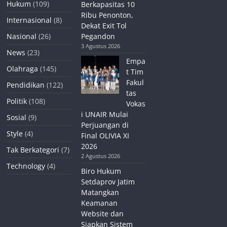
Hukum
(109)
Berkapasitas 10
Ribu Penonton,
Internasional
(8)
Dekat Exit Tol
Nasional
(26)
Pegandon
3 Agustus 2026
News
(23)
Empa
Olahraga
(145)
t Tim
Fakul
Pendidikan
(122)
tas
Politik
(108)
Vokas
i UNAIR Mulai
Sosial
(9)
Perjuangan di
Style
(4)
Final OLIVIA XI
2026
Tak Berkategori
(7)
2 Agustus 2026
Technology
(4)
Biro Hukum
Setdaprov Jatim
Matangkan
Keamanan
Website dan
Siapkan Sistem