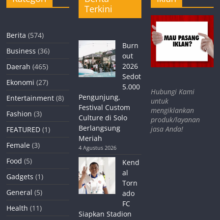
Terkini
Berita
(574)
Burn
Business
(36)
out
2026
Daerah
(465)
Sedot
Ekonomi
(27)
5.000
Hubungi Kami
Pengunjung,
Entertainment
(8)
untuk
Festival Custom
mengiklankan
Fashion
(3)
Culture di Solo
produk/layanan
Berlangsung
jasa Anda!
FEATURED
(1)
Meriah
Female
(3)
4 Agustus 2026
Food
(5)
Kend
al
Gadgets
(1)
Torn
General
(5)
ado
FC
Health
(11)
Siapkan Stadion