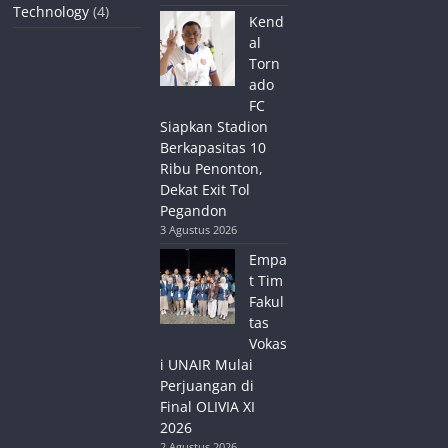
Technology
(4)
Kend
al
Torn
ado
FC
Siapkan Stadion
Berkapasitas 10
Ribu Penonton,
Dekat Exit Tol
Pegandon
3 Agustus 2026
Empa
t Tim
Fakul
tas
Vokas
i UNAIR Mulai
Perjuangan di
Final OLIVIA XI
2026
2 Agustus 2026