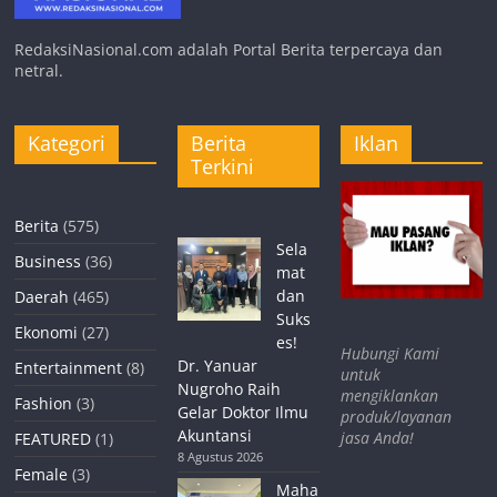
RedaksiNasional.com adalah Portal Berita terpercaya dan
netral.
Kategori
Berita
Iklan
Terkini
Berita
(575)
Sela
Business
(36)
mat
dan
Daerah
(465)
Suks
Ekonomi
(27)
es!
Hubungi Kami
Dr. Yanuar
Entertainment
(8)
untuk
Nugroho Raih
mengiklankan
Fashion
(3)
Gelar Doktor Ilmu
produk/layanan
Akuntansi
jasa Anda!
FEATURED
(1)
8 Agustus 2026
Female
(3)
Maha