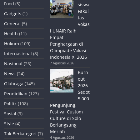
Food
(5)
siswa
Fakul
Gadgets
(1)
tas
General
(5)
Vokas
i UNAIR Raih
Health
(11)
Empat
Hukum
(109)
Penghargaan di
Olimpiade Vokasi
Internasional
(8)
Indonesia XI 2026
Nasional
(26)
7 Agustus 2026
Burn
News
(24)
out
Olahraga
(145)
2026
Sedot
Pendidikan
(123)
5.000
Politik
(108)
Pengunjung,
Festival Custom
Sosial
(9)
Culture di Solo
Style
(4)
Berlangsung
Meriah
Tak Berkategori
(7)
4 Agustus 2026