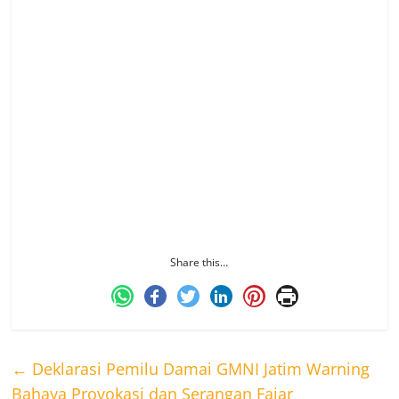
masyarakat Kota Semarang mengatakan
pertemuannya dengan Anies di Semarang
menjadi bukti dukungannya kepada pasangan
AMIN dalam Pilpres 2024 ini. Ia akan turut
memperjuangkan kemenangan Pasangan AMIN
di Kota Semarang.
“Sikap saya jelas mendukung mas Anies. Saya
kenal beliau dengan baik, perbuatannya
pemikirannya dan tindakanya selalu sama, untuk
masyarakat,” tandas BM sapaan akrabnya.
Share this…
←
Deklarasi Pemilu Damai GMNI Jatim Warning
Bahaya Provokasi dan Serangan Fajar