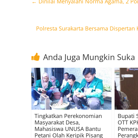
←
Dinilai Menyalahi Norma Agama, 2 Po
Polresta Surakarta Bersama Dispertan
Anda Juga Mungkin Suka
Tingkatkan Perekonomian
Bupati 
Masyarakat Desa,
OTT KPK
Mahasiswa UNUSA Bantu
Pemera
Petani Olah Keripik Pisang
Perangk