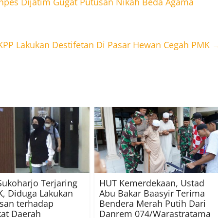
npes Dijatim Gugat Putusan Nikah Beda Agama
 KPP Lakukan Destifetan Di Pasar Hewan Cegah PMK
Sukoharjo Terjaring
HUT Kemerdekaan, Ustad
, Diduga Lakukan
Abu Bakar Baasyir Terima
san terhadap
Bendera Merah Putih Dari
at Daerah
Danrem 074/Warastratama