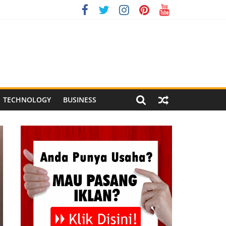
ndonesia XI 2026
ng Meriah
l Pegandon
TECHNOLOGY
BUSINESS