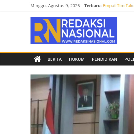
Skip
Minggu, Agustus 9, 2026
Terbaru:
Empat Tim Fakul
to
Selamat dan Su
content
Redaksi
Mahasiswa Faku
Burnout 2026 S
Kendal Tornado
Nasional
Berita
BERITA
HUKUM
PENDIDIKAN
POLI
terpercaya
dan
netral