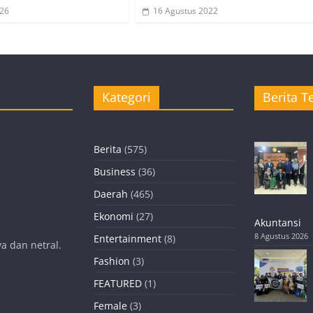
026
16 Agustus 2022
Kategori
Berita Te
Berita
(575)
Business
(36)
Daerah
(465)
Ekonomi
(27)
Akuntansi
8 Agustus 2026
Entertainment
(8)
a dan netral.
Fashion
(3)
FEATURED
(1)
Female
(3)