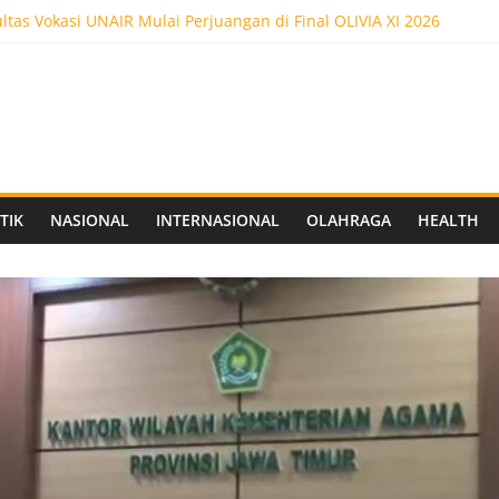
tas Vokasi UNAIR Mulai Perjuangan di Final OLIVIA XI 2026
kses! Dr. Yanuar Nugroho Raih Gelar Doktor Ilmu Akuntansi
ltas Vokasi UNAIR Raih Empat Penghargaan di Olimpiade Vokasi I
edot 5.000 Pengunjung, Festival Custom Culture di Solo Berlangsu
 FC Siapkan Stadion Berkapasitas 10 Ribu Penonton, Dekat Exit To
TIK
NASIONAL
INTERNASIONAL
OLAHRAGA
HEALTH