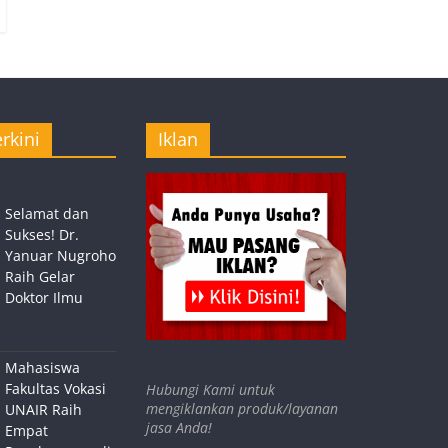
rkini
Iklan
Selamat dan
Sukses! Dr.
Yanuar Nugroho
Raih Gelar
Doktor Ilmu
Mahasiswa
Fakultas Vokasi
Hubungi Kami untuk
mengiklankan produk/layanan
UNAIR Raih
jasa Anda!
Empat