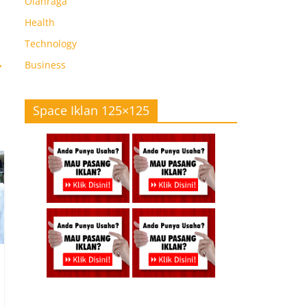
Olahraga
Health
Technology
→
Business
Space Iklan 125×125