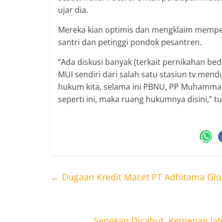
ujar dia.
Mereka kian optimis dan mengklaim memper
santri dan petinggi pondok pesantren.
“Ada diskusi banyak (terkait pernikahan be
MUI sendiri dari salah satu stasiun tv mend
hukum kita, selama ini PBNU, PP Muhammadi
seperti ini, maka ruang hukumnya disini,” t
←
Dugaan Kredit Macet PT Adhitama Glob
Sepekan Dicabut, Kemenag Jat