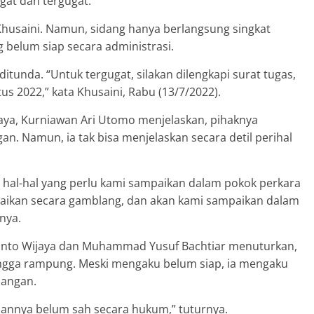
ugat dan tergugat.
Khusaini. Namun, sidang hanya berlangsung singkat
g belum siap secara administrasi.
ditunda. “Untuk tergugat, silakan dilengkapi surat tugas,
s 2022,” kata Khusaini, Rabu (13/7/2022).
aya, Kurniawan Ari Utomo menjelaskan, pihaknya
. Namun, ia tak bisa menjelaskan secara detil perihal
 hal-hal yang perlu kami sampaikan dalam pokok perkara
paikan secara gamblang, dan akan kami sampaikan dalam
nya.
anto Wijaya dan Muhammad Yusuf Bachtiar menuturkan,
ingga rampung. Meski mengaku belum siap, ia mengaku
dangan.
ilannya belum sah secara hukum,” tuturnya.