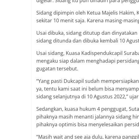
digelar. Sidang itu pun dihadiri para pengg
Sidang dipimpin oleh Ketua Majelis Hakim, 
sekitar 10 menit saja. Karena masing-masin
Usai dibuka, sidang ditutup dan dinyatakan 
sidang ditunda dan dibuka kembali 10 Agustu
Usai sidang, Kuasa Kadispendukcapil Surab
mengaku siap dalam menghadapi persidangan
gugatan tersebut.
“Yang pasti Dukcapil sudah mempersiapkan
ya, tentu kami saat ini belum bisa menyam
sidang selanjutnya di 10 Agustus 2022,” ujar
Sedangkan, kuasa hukum 4 penggugat, Sut
pihaknya masih menanti jalannya sidang h
pihaknya optimis bisa menyelesaikan persi
“Masih wait and see aja dulu, karena pangg