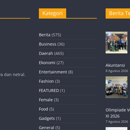
Kategori
Berita Te
Berita
(575)
Business
(36)
Daerah
(465)
Ekonomi
(27)
Akuntansi
8 Agustus 2026
Entertainment
(8)
a dan netral.
Fashion
(3)
FEATURED
(1)
Female
(3)
Food
(5)
Olimpiade V
XI 2026
Gadgets
(1)
7 Agustus 2026
General
(5)