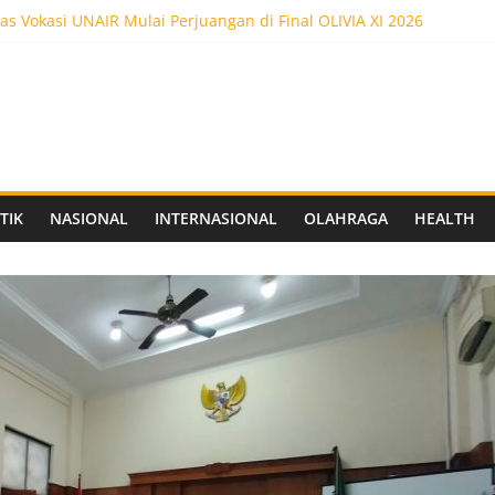
as Vokasi UNAIR Mulai Perjuangan di Final OLIVIA XI 2026
es! Dr. Yanuar Nugroho Raih Gelar Doktor Ilmu Akuntansi
as Vokasi UNAIR Raih Empat Penghargaan di Olimpiade Vokasi Ind
ot 5.000 Pengunjung, Festival Custom Culture di Solo Berlangsun
C Siapkan Stadion Berkapasitas 10 Ribu Penonton, Dekat Exit Tol
TIK
NASIONAL
INTERNASIONAL
OLAHRAGA
HEALTH