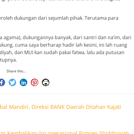
oleh dukungan dari sejumlah pihak. Terutama para
da agama), dukungannya banyak, dari santri dan na’im, dari
ukung, cuma saya berharap hadir lah kesini, ini lah ruang
yah, dan MUI kan sudah pakai fatwa, lalu ada putusan
utupnya.
Share this…
al Mandiri, Direksi BANK Daerah Ditahan Kajati
im Kembalikan ijin operasional Ponpes Shiddiqiyah