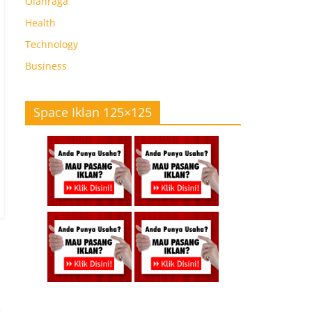
Olahraga
Health
Technology
Business
Space Iklan 125×125
→