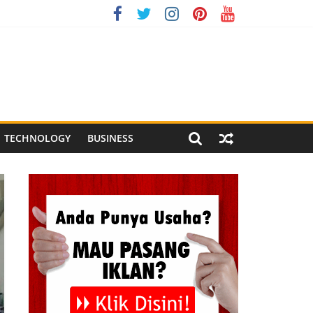
onesia XI 2026
g Meriah
 Pegandon
TECHNOLOGY
BUSINESS