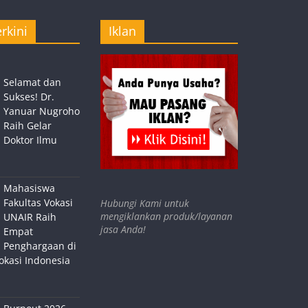
rkini
Iklan
Selamat dan
Sukses! Dr.
Yanuar Nugroho
Raih Gelar
Doktor Ilmu
Mahasiswa
Fakultas Vokasi
Hubungi Kami untuk
mengiklankan produk/layanan
UNAIR Raih
jasa Anda!
Empat
Penghargaan di
okasi Indonesia