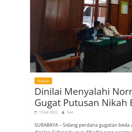
Hukum
Dinilai Menyalahi No
Gugat Putusan Nikah
13 Juli 2022
Son
SURABAYA – Sidang perdana gugatan beda a