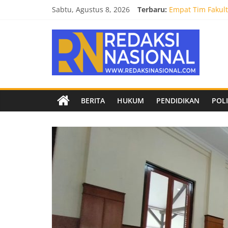
Skip
Sabtu, Agustus 8, 2026
Terbaru:
Empat Tim Fakult
to
Selamat dan Suks
content
Redaksi
Mahasiswa Fakult
Burnout 2026 Sed
Kendal Tornado F
Nasional
Berita
BERITA
HUKUM
PENDIDIKAN
POLI
terpercaya
dan
netral