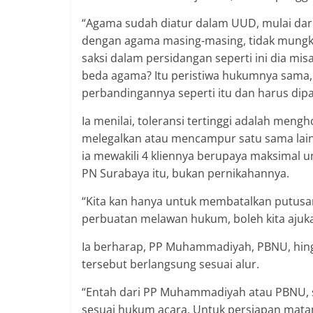
“Agama sudah diatur dalam UUD, mulai dari
dengan agama masing-masing, tidak mungk
saksi dalam persidangan seperti ini dia mi
beda agama? Itu peristiwa hukumnya sama, ja
perbandingannya seperti itu dan harus di
Ia menilai, toleransi tertinggi adalah me
melegalkan atau mencampur satu sama lain 
ia mewakili 4 kliennya berupaya maksimal
PN Surabaya itu, bukan pernikahannya.
“Kita kan hanya untuk membatalkan putusa
perbuatan melawan hukum, boleh kita ajuka
Ia berharap, PP Muhammadiyah, PBNU, hingga
tersebut berlangsung sesuai alur.
“Entah dari PP Muhammadiyah atau PBNU, s
sesuai hukum acara. Untuk persiapan matangn