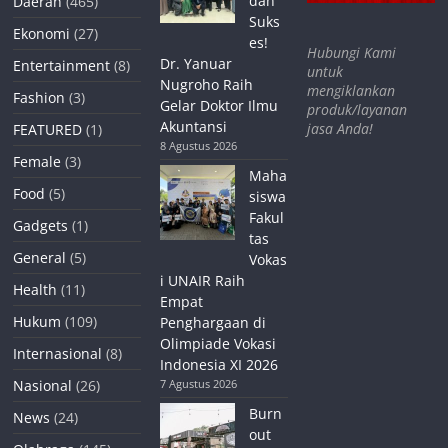
dan
Daerah
(465)
Suks
Ekonomi
(27)
es!
Hubungi Kami
Dr. Yanuar
Entertainment
(8)
untuk
Nugroho Raih
mengiklankan
Fashion
(3)
Gelar Doktor Ilmu
produk/layanan
Akuntansi
jasa Anda!
FEATURED
(1)
8 Agustus 2026
Female
(3)
Maha
Food
(5)
siswa
Fakul
Gadgets
(1)
tas
General
(5)
Vokas
i UNAIR Raih
Health
(11)
Empat
Hukum
(109)
Penghargaan di
Olimpiade Vokasi
Internasional
(8)
Indonesia XI 2026
Nasional
(26)
7 Agustus 2026
Burn
News
(24)
out