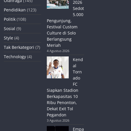
Olahraga
(145)
2026
Sedot
Pendidikan
(123)
5.000
Politik
(108)
Pengunjung,
Festival Custom
Sosial
(9)
Culture di Solo
Style
(4)
Berlangsung
Meriah
Tak Berkategori
(7)
4 Agustus 2026
Technology
(4)
Kend
al
Torn
ado
FC
Siapkan Stadion
Berkapasitas 10
Ribu Penonton,
Dekat Exit Tol
Pegandon
3 Agustus 2026
Empa