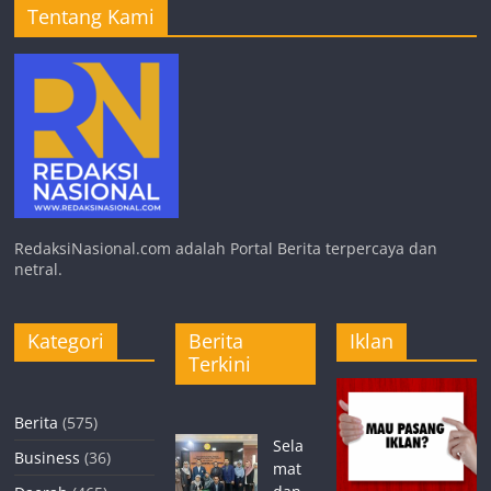
Tentang Kami
RedaksiNasional.com adalah Portal Berita terpercaya dan
netral.
Kategori
Berita
Iklan
Terkini
Berita
(575)
Sela
Business
(36)
mat