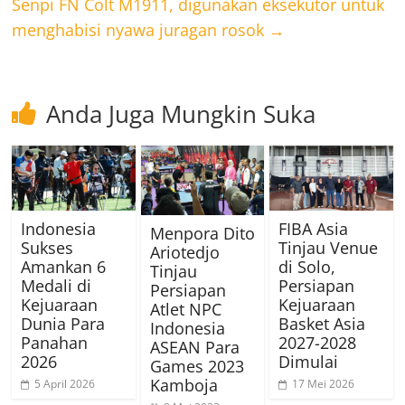
Senpi FN Colt M1911, digunakan eksekutor untuk
menghabisi nyawa juragan rosok
→
Anda Juga Mungkin Suka
Indonesia
FIBA Asia
Menpora Dito
Sukses
Tinjau Venue
Ariotedjo
Amankan 6
di Solo,
Tinjau
Medali di
Persiapan
Persiapan
Kejuaraan
Kejuaraan
Atlet NPC
Dunia Para
Basket Asia
Indonesia
Panahan
2027-2028
ASEAN Para
2026
Dimulai
Games 2023
Kamboja
5 April 2026
17 Mei 2026