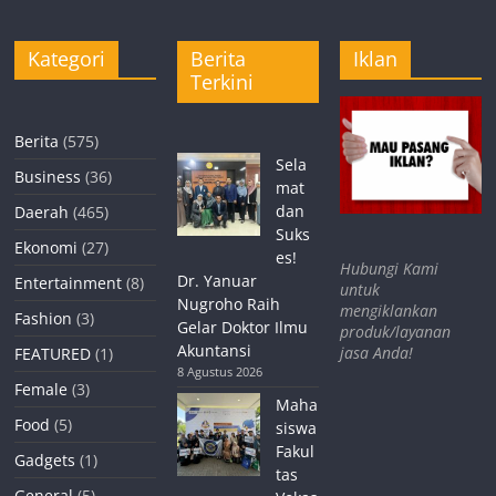
Kategori
Berita
Iklan
Terkini
Berita
(575)
Sela
Business
(36)
mat
dan
Daerah
(465)
Suks
Ekonomi
(27)
es!
Hubungi Kami
Dr. Yanuar
Entertainment
(8)
untuk
Nugroho Raih
mengiklankan
Fashion
(3)
Gelar Doktor Ilmu
produk/layanan
Akuntansi
jasa Anda!
FEATURED
(1)
8 Agustus 2026
Female
(3)
Maha
Food
(5)
siswa
Fakul
Gadgets
(1)
tas
General
(5)