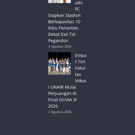
ado
FC
Siapkan Stadion
Berkapasitas 10
Ribu Penonton,
Dekat Exit Tol
Pegandon
3 Agustus 2026
Empa
t Tim
Fakul
tas
Vokas
i UNAIR Mulai
Perjuangan di
Final OLIVIA XI
2026
2 Agustus 2026