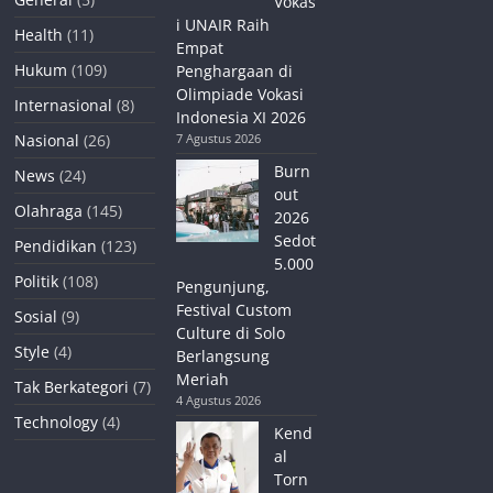
Vokas
i UNAIR Raih
Health
(11)
Empat
Hukum
(109)
Penghargaan di
Olimpiade Vokasi
Internasional
(8)
Indonesia XI 2026
Nasional
(26)
7 Agustus 2026
Burn
News
(24)
out
Olahraga
(145)
2026
Sedot
Pendidikan
(123)
5.000
Politik
(108)
Pengunjung,
Festival Custom
Sosial
(9)
Culture di Solo
Style
(4)
Berlangsung
Meriah
Tak Berkategori
(7)
4 Agustus 2026
Technology
(4)
Kend
al
Torn