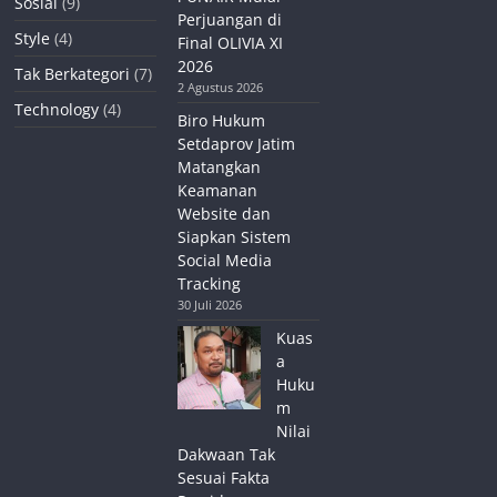
Sosial
(9)
Perjuangan di
Style
(4)
Final OLIVIA XI
2026
Tak Berkategori
(7)
2 Agustus 2026
Technology
(4)
Biro Hukum
Setdaprov Jatim
Matangkan
Keamanan
Website dan
Siapkan Sistem
Social Media
Tracking
30 Juli 2026
Kuas
a
Huku
m
Nilai
Dakwaan Tak
Sesuai Fakta