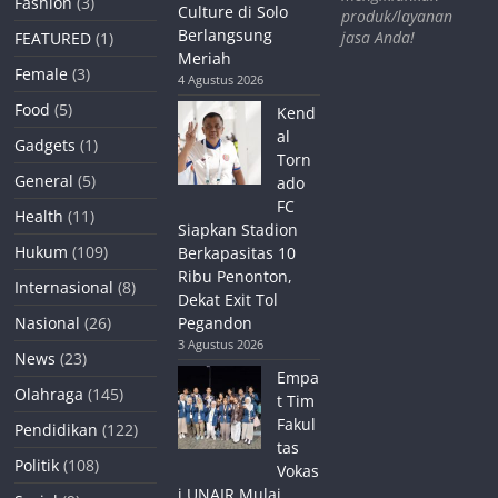
Fashion
(3)
Culture di Solo
produk/layanan
Berlangsung
jasa Anda!
FEATURED
(1)
Meriah
Female
(3)
4 Agustus 2026
Food
(5)
Kend
al
Gadgets
(1)
Torn
General
(5)
ado
FC
Health
(11)
Siapkan Stadion
Hukum
(109)
Berkapasitas 10
Ribu Penonton,
Internasional
(8)
Dekat Exit Tol
Nasional
(26)
Pegandon
3 Agustus 2026
News
(23)
Empa
Olahraga
(145)
t Tim
Fakul
Pendidikan
(122)
tas
Politik
(108)
Vokas
i UNAIR Mulai