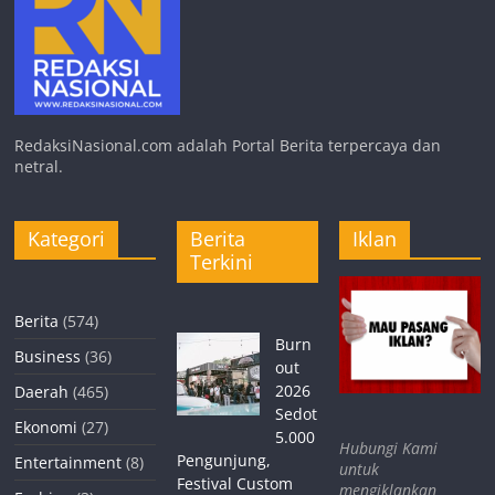
RedaksiNasional.com adalah Portal Berita terpercaya dan
netral.
Kategori
Berita
Iklan
Terkini
Berita
(574)
Burn
Business
(36)
out
2026
Daerah
(465)
Sedot
Ekonomi
(27)
5.000
Hubungi Kami
Pengunjung,
Entertainment
(8)
untuk
Festival Custom
mengiklankan