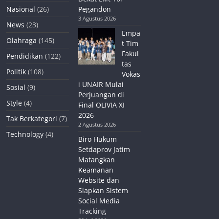
Nasional
(26)
Pegandon
3 Agustus 2026
News
(23)
Empa
Olahraga
(145)
t Tim
Fakul
Pendidikan
(122)
tas
Politik
(108)
Vokas
i UNAIR Mulai
Sosial
(9)
Perjuangan di
Style
(4)
Final OLIVIA XI
2026
Tak Berkategori
(7)
2 Agustus 2026
Technology
(4)
Biro Hukum
Setdaprov Jatim
Matangkan
Keamanan
Website dan
Siapkan Sistem
Social Media
Tracking