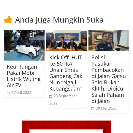
Anda Juga Mungkin Suka
Kick Off, HUT
Polisi
ke-50 IKA
Pastikan
Keuntungan
Unair Emas
Pembacokan
Pakai Mobil
Gandeng Cak
di Jalan Gatsu
Listrik Wuling
Nun “Ngaji
Solo Bukan
Air EV
Kebangsaan”
Klitih, Dipicu
4 April 2023
Salah Paham
23 September
di Jalan
2022
20 Mei 2026