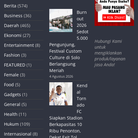
Berita
(574)
Burn
Business
(36)
out
2026
Daerah
(465)
Sedot
Ekonomi
(27)
5.000
Hubungi Kami
Pengunjung,
Entertainment
(8)
untuk
Festival Custom
mengiklankan
Fashion
(3)
Culture di Solo
produk/layanan
Berlangsung
jasa Anda!
FEATURED
(1)
Meriah
Female
(3)
4 Agustus 2026
Food
(5)
Kend
al
Gadgets
(1)
Torn
General
(5)
ado
FC
Health
(11)
Siapkan Stadion
Hukum
(109)
Berkapasitas 10
Ribu Penonton,
Internasional
(8)
Dekat Exit Tol