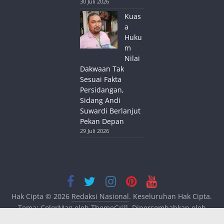
30 Juli 2026
Kuas
a
Huku
m
Nilai
Dakwaan Tak
Sesuai Fakta
Persidangan,
Sidang Andi
Suwardi Berlanjut
Pekan Depan
29 Juli 2026
Hak Cipta © 2026
Redaksi Nasional
. Keseluruhan Hak Cipta.
Tema:
ColorMag
oleh ThemeGrill. Dipersembahkan oleh
WordPress
.