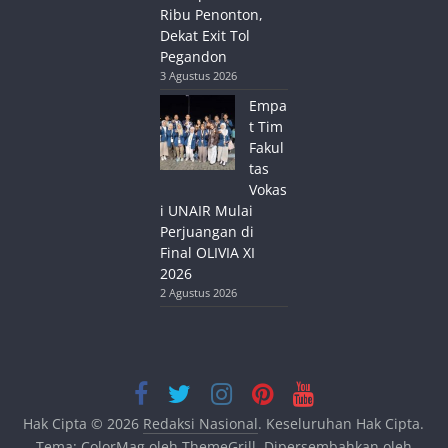
Ribu Penonton,
Dekat Exit Tol
Pegandon
3 Agustus 2026
Empa
t Tim
Fakul
tas
Vokas
i UNAIR Mulai
Perjuangan di
Final OLIVIA XI
2026
2 Agustus 2026
Hak Cipta © 2026
Redaksi Nasional
. Keseluruhan Hak Cipta.
Tema:
ColorMag
oleh ThemeGrill. Dipersembahkan oleh