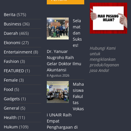
Berita
(575)
Sela
Business
(36)
mat
dan
Daerah
(465)
Suks
Ekonomi
(27)
es!
Hubungi Kami
Dr. Yanuar
Entertainment
(8)
untuk
Nugroho Raih
mengiklankan
Fashion
(3)
Gelar Doktor Ilmu
produk/layanan
Akuntansi
jasa Anda!
FEATURED
(1)
8 Agustus 2026
Female
(3)
Maha
Food
(5)
siswa
Fakul
Gadgets
(1)
tas
General
(5)
Vokas
i UNAIR Raih
Health
(11)
Empat
Hukum
(109)
Penghargaan di