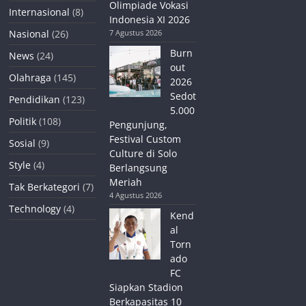
Olimpiade Vokasi
Internasional
(8)
Indonesia XI 2026
Nasional
(26)
7 Agustus 2026
Burn
News
(24)
out
Olahraga
(145)
2026
Sedot
Pendidikan
(123)
5.000
Politik
(108)
Pengunjung,
Festival Custom
Sosial
(9)
Culture di Solo
Style
(4)
Berlangsung
Meriah
Tak Berkategori
(7)
4 Agustus 2026
Technology
(4)
Kend
al
Torn
ado
FC
Siapkan Stadion
Berkapasitas 10