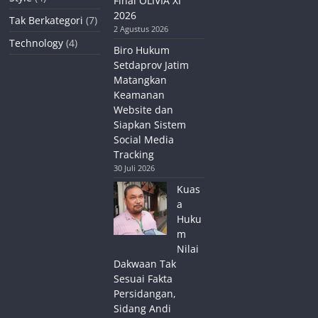
Final OLIVIA XI
2026
Tak Berkategori
(7)
2 Agustus 2026
Technology
(4)
Biro Hukum
Setdaprov Jatim
Matangkan
Keamanan
Website dan
Siapkan Sistem
Social Media
Tracking
30 Juli 2026
Kuas
a
Huku
m
Nilai
Dakwaan Tak
Sesuai Fakta
Persidangan,
Sidang Andi