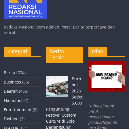
RedaksiNasional.com adalah Portal Berita terpercaya dan
netral.
Kategori
Berita
Iklan
Terkini
Berita
(574)
Burn
Business
(36)
out
2026
Daerah
(465)
Sedot
Ekonomi
(27)
5.000
Hubungi Kami
Pengunjung,
Entertainment
(8)
untuk
Festival Custom
mengiklankan
Fashion
(3)
Culture di Solo
produk/layanan
Berlangsung
jasa Anda!
FEATURED
(1)