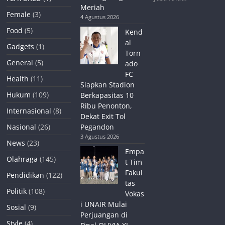
Meriah
Female
(3)
4 Agustus 2026
Food
(5)
Kend
al
Gadgets
(1)
Torn
General
(5)
ado
FC
Health
(11)
Siapkan Stadion
Hukum
(109)
Berkapasitas 10
Ribu Penonton,
Internasional
(8)
Dekat Exit Tol
Nasional
(26)
Pegandon
3 Agustus 2026
News
(23)
Empa
Olahraga
(145)
t Tim
Fakul
Pendidikan
(122)
tas
Politik
(108)
Vokas
i UNAIR Mulai
Sosial
(9)
Perjuangan di
Style
(4)