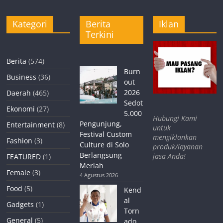
Kategori
Berita
Iklan
Terkini
Berita
(574)
Burn
Business
(36)
out
2026
Daerah
(465)
Sedot
Ekonomi
(27)
5.000
Hubungi Kami
Pengunjung,
Entertainment
(8)
untuk
Festival Custom
mengiklankan
Fashion
(3)
Culture di Solo
produk/layanan
Berlangsung
jasa Anda!
FEATURED
(1)
Meriah
Female
(3)
4 Agustus 2026
Food
(5)
Kend
al
Gadgets
(1)
Torn
General
(5)
ado