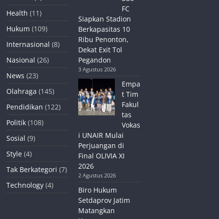
FC
Health
(11)
Siapkan Stadion
Hukum
(109)
Berkapasitas 10
Ribu Penonton,
Internasional
(8)
Dekat Exit Tol
Nasional
(26)
Pegandon
3 Agustus 2026
News
(23)
Empa
Olahraga
(145)
t Tim
Fakul
Pendidikan
(122)
tas
Politik
(108)
Vokas
i UNAIR Mulai
Sosial
(9)
Perjuangan di
Style
(4)
Final OLIVIA XI
2026
Tak Berkategori
(7)
2 Agustus 2026
Technology
(4)
Biro Hukum
Setdaprov Jatim
Matangkan