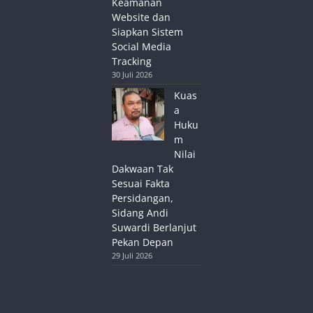
Keamanan
Website dan
Siapkan Sistem
Social Media
Tracking
30 Juli 2026
Kuas
a
Huku
m
Nilai
Dakwaan Tak
Sesuai Fakta
Persidangan,
Sidang Andi
Suwardi Berlanjut
Pekan Depan
29 Juli 2026