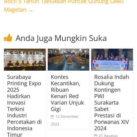
Bocil 5 Tahun Taklukkan Puncak Gunung Lawu
Magetan
→
Anda Juga Mungkin Suka
Surabaya
Kontes
Rosalia Indah
Printing Expo
Kecantikan,
Dukung
2025
Ribuan
Kontingen
Hadirkan
Kenari Red
PWI
Inovasi
Varian Unjuk
Surakarta
Terkini
Gigi
Sabet
Industri
Prestasi di
12 Desember
Percetakan di
Porwanas XIV
2022
Indonesia
2024
Timur
21 Agustus