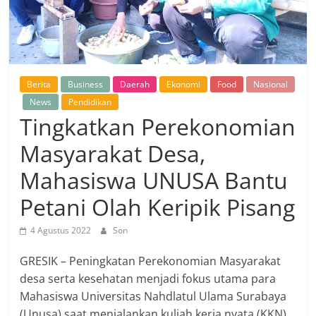
Berita
Business
Daerah
Ekonomi
Food
Nasional
News
Pendidikan
Tingkatkan Perekonomian
Masyarakat Desa,
Mahasiswa UNUSA Bantu
Petani Olah Keripik Pisang
4 Agustus 2022
Son
GRESIK – Peningkatan Perekonomian Masyarakat
desa serta kesehatan menjadi fokus utama para
Mahasiswa Universitas Nahdlatul Ulama Surabaya
(Unusa) saat menjalankan kuliah kerja nyata (KKN)