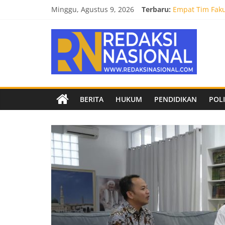
Skip
Minggu, Agustus 9, 2026
Terbaru:
Empat Tim Fakul
to
Selamat dan Su
content
Redaksi
Mahasiswa Faku
Burnout 2026 S
Kendal Tornado
Nasional
Berita
BERITA
HUKUM
PENDIDIKAN
POLI
terpercaya
dan
netral