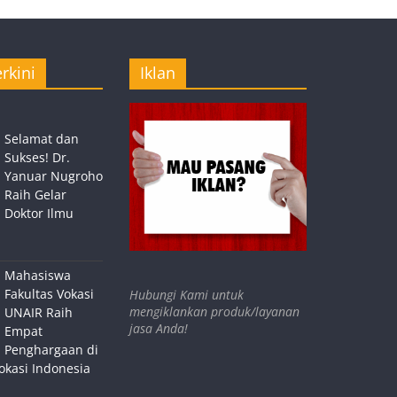
rkini
Iklan
Selamat dan
Sukses! Dr.
Yanuar Nugroho
Raih Gelar
Doktor Ilmu
Mahasiswa
Fakultas Vokasi
Hubungi Kami untuk
mengiklankan produk/layanan
UNAIR Raih
jasa Anda!
Empat
Penghargaan di
okasi Indonesia