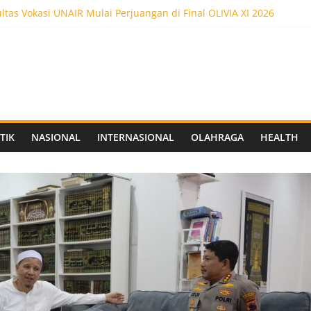
tas Vokasi UNAIR Mulai Perjuangan di Final OLIVIA XI 2026
kses! Dr. Yanuar Nugroho Raih Gelar Doktor Ilmu Akuntansi
ltas Vokasi UNAIR Raih Empat Penghargaan di Olimpiade Vokasi I
edot 5.000 Pengunjung, Festival Custom Culture di Solo Berlangsu
 FC Siapkan Stadion Berkapasitas 10 Ribu Penonton, Dekat Exit To
TIK
NASIONAL
INTERNASIONAL
OLAHRAGA
HEALTH