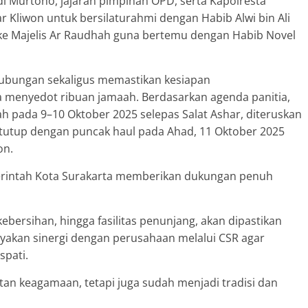
di Murtono, jajaran pimpinan OPD, serta Kapolresta
 Kliwon untuk bersilaturahmi dengan Habib Alwi bin Ali
ke Majelis Ar Raudhah guna bertemu dengan Habib Novel
ubungan sekaligus memastikan kesiapan
a menyedot ribuan jamaah. Berdasarkan agenda panitia,
h pada 9–10 Oktober 2025 selepas Salat Ashar, diteruskan
itutup dengan puncak haul pada Ahad, 11 Oktober 2025
on.
rintah Kota Surakarta memberikan dukungan penuh
ebersihan, hingga fasilitas penunjang, akan dipastikan
yakan sinergi dengan perusahaan melalui CSR agar
spati.
an keagamaan, tetapi juga sudah menjadi tradisi dan