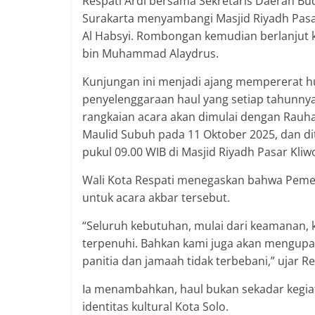
Respati Ardi bersama Sekretaris Daerah Bu
Surakarta menyambangi Masjid Riyadh Pasar
Al Habsyi. Rombongan kemudian berlanjut 
bin Muhammad Alaydrus.
Kunjungan ini menjadi ajang mempererat h
penyelenggaraan haul yang setiap tahunny
rangkaian acara akan dimulai dengan Rauha
Maulid Subuh pada 11 Oktober 2025, dan d
pukul 09.00 WIB di Masjid Riyadh Pasar Kliw
Wali Kota Respati menegaskan bahwa Peme
untuk acara akbar tersebut.
“Seluruh kebutuhan, mulai dari keamanan, k
terpenuhi. Bahkan kami juga akan mengupa
panitia dan jamaah tidak terbebani,” ujar Re
Ia menambahkan, haul bukan sekadar kegiat
identitas kultural Kota Solo.