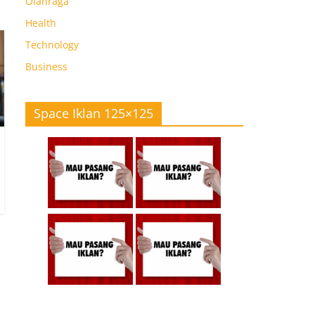
Olahraga
Health
Technology
Business
Space Iklan 125×125