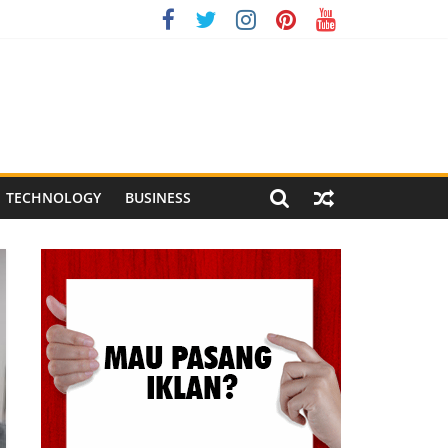
ndonesia XI 2026
ng Meriah
l Pegandon
TECHNOLOGY
BUSINESS