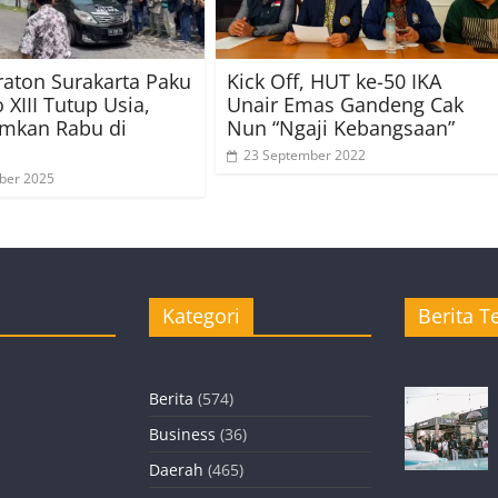
raton Surakarta Paku
Kick Off, HUT ke-50 IKA
XIII Tutup Usia,
Unair Emas Gandeng Cak
mkan Rabu di
Nun “Ngaji Kebangsaan”
23 September 2022
ber 2025
Kategori
Berita Te
Berita
(574)
Business
(36)
Daerah
(465)