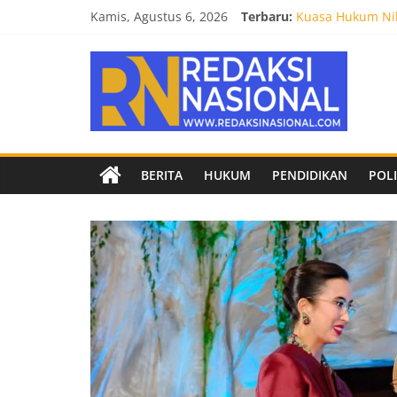
Skip
Kamis, Agustus 6, 2026
Terbaru:
Kuasa Hukum Nil
to
Burnout 2026 Sed
content
Redaksi
Kendal Tornado F
Empat Tim Fakult
Biro Hukum Setd
Nasional
Berita
BERITA
HUKUM
PENDIDIKAN
POLI
terpercaya
dan
netral