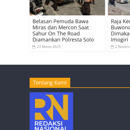
Belasan Pemuda Bawa
Raja Ke
Miras dan Mercon Saat
Buwono 
Sahur On The Road
Dimaka
Diamankan Polresta Solo
Imogiri
23 Maret 2025
2 Novem
Tentang Kami