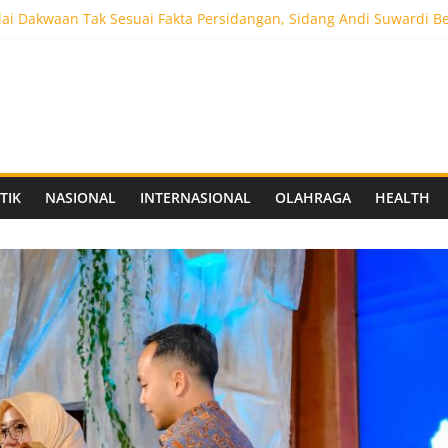
ai Dakwaan Tak Sesuai Fakta Persidangan, Sidang Andi Suwardi B
ot 5.000 Pengunjung, Festival Custom Culture di Solo Berlangsun
C Siapkan Stadion Berkapasitas 10 Ribu Penonton, Dekat Exit Tol
as Vokasi UNAIR Mulai Perjuangan di Final OLIVIA XI 2026
aprov Jatim Matangkan Keamanan Website dan Siapkan Sistem Soc
TIK
NASIONAL
INTERNASIONAL
OLAHRAGA
HEALTH