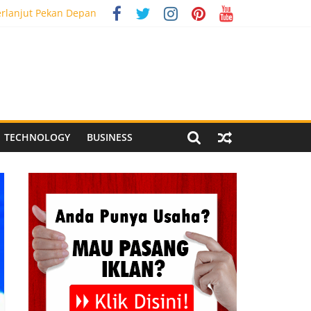
erlanjut Pekan Depan
g Meriah
 Pegandon
ial Media Tracking
TECHNOLOGY
BUSINESS