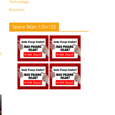
Technology
Business
Space Iklan 125×125
n