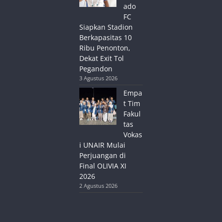
ado
FC
Siapkan Stadion
Berkapasitas 10
Ribu Penonton,
Dekat Exit Tol
Pegandon
3 Agustus 2026
Empa
t Tim
Fakul
tas
Vokas
i UNAIR Mulai
Perjuangan di
Final OLIVIA XI
2026
2 Agustus 2026