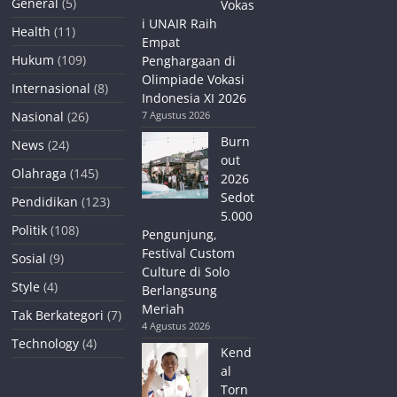
General
(5)
Vokas
i UNAIR Raih
Health
(11)
Empat
Hukum
(109)
Penghargaan di
Olimpiade Vokasi
Internasional
(8)
Indonesia XI 2026
Nasional
(26)
7 Agustus 2026
Burn
News
(24)
out
Olahraga
(145)
2026
Sedot
Pendidikan
(123)
5.000
Politik
(108)
Pengunjung,
Festival Custom
Sosial
(9)
Culture di Solo
Style
(4)
Berlangsung
Meriah
Tak Berkategori
(7)
4 Agustus 2026
Technology
(4)
Kend
al
Torn