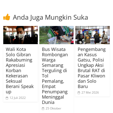
Anda Juga Mungkin Suka
Wali Kota
Bus Wisata
Pengembang
Solo Gibran
Rombongan
an Kasus
Rakabuming
Warga
Gatsu, Polisi
Apresiasi
Semarang
Ungkap Aksi
Korban
Terguling di
Brutal RAT di
Kekerasan
Tol
Pasar Kliwon
Seksual
Pemalang,
dan Solo
Berani Speak
Empat
Baru
up
Penumpang
27 Mei 2026
Meninggal
12 Juli 2022
Dunia
25 Oktober