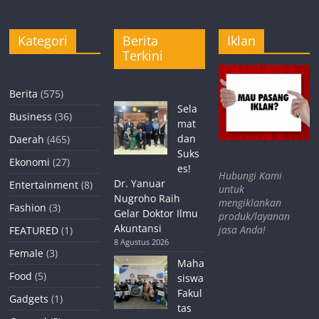
Kategori
Berita
Iklan
Terkini
Berita
(575)
Sela
Business
(36)
mat
dan
Daerah
(465)
Suks
Ekonomi
(27)
es!
Hubungi Kami
Dr. Yanuar
Entertainment
(8)
untuk
Nugroho Raih
mengiklankan
Fashion
(3)
Gelar Doktor Ilmu
produk/layanan
Akuntansi
jasa Anda!
FEATURED
(1)
8 Agustus 2026
Female
(3)
Maha
Food
(5)
siswa
Fakul
Gadgets
(1)
tas