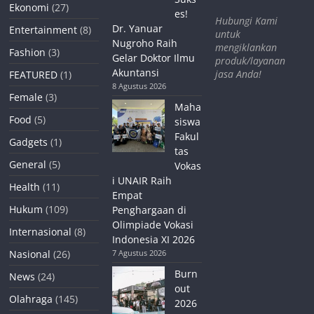
Ekonomi
(27)
es!
Hubungi Kami
Dr. Yanuar
Entertainment
(8)
untuk
Nugroho Raih
mengiklankan
Fashion
(3)
Gelar Doktor Ilmu
produk/layanan
Akuntansi
jasa Anda!
FEATURED
(1)
8 Agustus 2026
Female
(3)
Maha
Food
(5)
siswa
Fakul
Gadgets
(1)
tas
General
(5)
Vokas
i UNAIR Raih
Health
(11)
Empat
Hukum
(109)
Penghargaan di
Olimpiade Vokasi
Internasional
(8)
Indonesia XI 2026
Nasional
(26)
7 Agustus 2026
Burn
News
(24)
out
Olahraga
(145)
2026