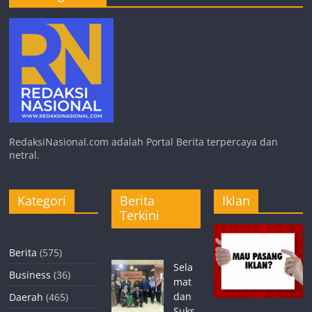
RedaksiNasional.com adalah Portal Berita terpercaya dan
netral.
Kategori
Berita
Iklan
Terkini
Berita
(575)
Sela
Business
(36)
mat
dan
Daerah
(465)
Suks