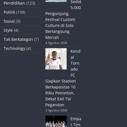
Sedot
Pendidikan
(123)
5.000
Politik
(108)
Pengunjung,
Festival Custom
Sosial
(9)
Culture di Solo
Style
(4)
Berlangsung
Meriah
Tak Berkategori
(7)
4 Agustus 2026
Technology
(4)
Kend
al
Torn
ado
FC
Siapkan Stadion
Berkapasitas 10
Ribu Penonton,
Dekat Exit Tol
Pegandon
3 Agustus 2026
Empa
t Tim