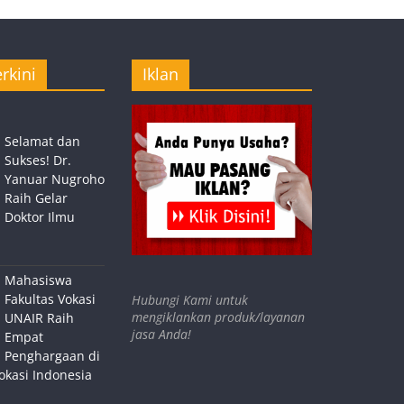
rkini
Iklan
Selamat dan
Sukses! Dr.
Yanuar Nugroho
Raih Gelar
Doktor Ilmu
Mahasiswa
Fakultas Vokasi
Hubungi Kami untuk
mengiklankan produk/layanan
UNAIR Raih
jasa Anda!
Empat
Penghargaan di
okasi Indonesia