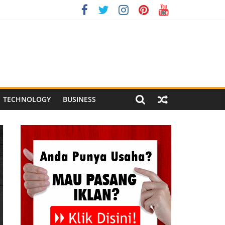
onesia XI 2026
g Meriah
 Pegandon
TECHNOLOGY
BUSINESS