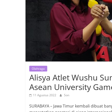
Olahraga
Alisya Atlet Wushu S
Asean University Gam
11 Agustus 2022
Son
SURABAYA – Jawa Timur kembali dibuat bang