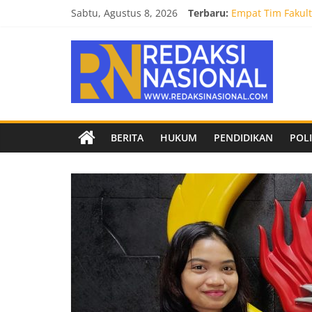
Skip
Sabtu, Agustus 8, 2026
Terbaru:
Empat Tim Fakult
to
Selamat dan Suks
content
Redaksi
Mahasiswa Fakult
Burnout 2026 Sed
Kendal Tornado F
Nasional
Berita
BERITA
HUKUM
PENDIDIKAN
POLI
terpercaya
dan
netral