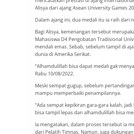
mencatatkan prestasi di ajang internasiona
Alisya dari ajang Asean University Games 20
Dalam ajang ini, dua medali itu ia raih dari n
Bagi Alisya, kemenangan tersebut merupakan 
Mahasiswa D4 Pengobatan Tradisional Unive
mendali emas. Sebab, sebelum tampil di aja
dunia di Amerika Serikat.
“Alhamdulillah bisa dapat medali gak menya
Rabu 10/08/2022.
Meski sempat gugup, sebelum pertandinga
mampu memperbaiki penampilannya.
“Ada sempat kepikiran gara-gara kalah, jadi
bisa tampil lepas dan alhamdulillah bisa 
Ia mengatakan, dalam proses tersebut ia m
dari Pelatih Timnas. Namun, juga dukungan 