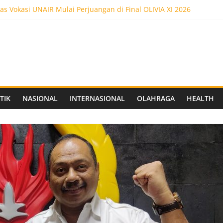
as Vokasi UNAIR Mulai Perjuangan di Final OLIVIA XI 2026
es! Dr. Yanuar Nugroho Raih Gelar Doktor Ilmu Akuntansi
as Vokasi UNAIR Raih Empat Penghargaan di Olimpiade Vokasi Ind
ot 5.000 Pengunjung, Festival Custom Culture di Solo Berlangsun
C Siapkan Stadion Berkapasitas 10 Ribu Penonton, Dekat Exit Tol
TIK
NASIONAL
INTERNASIONAL
OLAHRAGA
HEALTH