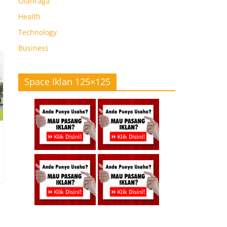
Olahraga
Health
Technology
Business
Space Iklan 125×125