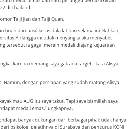
l. satu medali emas dan satu perunggu berhasil diraih
22 di Thailand.
omor Taiji Jian dan Taiji Quan.
buah dari hasil keras dala latihan selama ini. Bahkan,
rsitas Airlangga ini tidak menyangka aka menyabet
ng tersebut ia gagal meraih medali diajang kejuaraan
ngka, karena memang saya gak ada target,” kata Alisya,
n. Namun, dengan persiapan yang sudah matang Alisya
 kayak mau AUG Itu saya takut. Tapi saya bismillah saya
mendapat medali emas,” ungkapnya.
endapat banyak dukungan dari berbagai pihak tidak hanya
dari psikolog, pelatihnya di Surabaya dan pengurus KONI