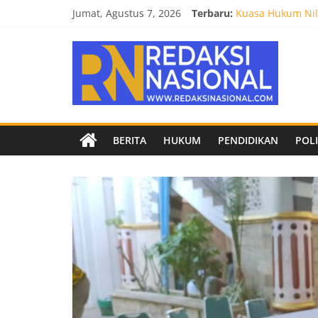
Skip
Jumat, Agustus 7, 2026
Terbaru:
Kuasa Hukum Nila
to
Burnout 2026 Sed
content
Redaksi
Kendal Tornado F
Empat Tim Fakult
Biro Hukum Setd
Nasional
Berita
BERITA
HUKUM
PENDIDIKAN
POLI
terpercaya
dan
netral