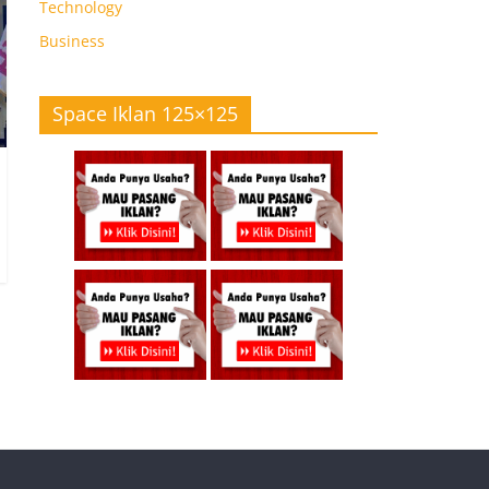
Technology
Business
Space Iklan 125×125