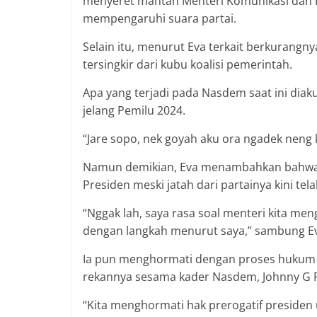
menyeret mantan Menteri Komunikasi dan I
mempengaruhi suara partai.
Selain itu, menurut Eva terkait berkurangn
tersingkir dari kubu koalisi pemerintah.
Apa yang terjadi pada Nasdem saat ini diak
jelang Pemilu 2024.
“Jare sopo, nek goyah aku ora ngadek neng ke
Namun demikian, Eva menambahkan bahwa p
Presiden meski jatah dari partainya kini tel
“Nggak lah, saya rasa soal menteri kita men
dengan langkah menurut saya,” sambung E
Ia pun menghormati dengan proses hukum ya
rekannya sesama kader Nasdem, Johnny G P
“Kita menghormati hak prerogatif preside