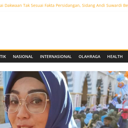
i Dakwaan Tak Sesuai Fakta Persidangan, Sidang Andi Suwardi Be
ot 5.000 Pengunjung, Festival Custom Culture di Solo Berlangsun
C Siapkan Stadion Berkapasitas 10 Ribu Penonton, Dekat Exit Tol
as Vokasi UNAIR Mulai Perjuangan di Final OLIVIA XI 2026
aprov Jatim Matangkan Keamanan Website dan Siapkan Sistem Soci
TIK
NASIONAL
INTERNASIONAL
OLAHRAGA
HEALTH