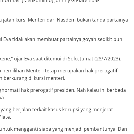
nformasi (Menkominfo) Johnny G Plate tidak
ya jatah kursi Menteri dari Nasdem bukan tanda partainya
ui Eva tidak akan membuat partainya goyah sedikit pun
ne,” ujar Eva saat ditemui di Solo, Jumat (28/7/2023).
emilihan Menteri tetap merupakan hak prerogatif
ah berkurang di kursi menteri.
ghormati hak prerogatif presiden. Nah kalau ini berbeda
va.
ng berjalan terkait kasus korupsi yang menjerat
late.
n untuk mengganti siapa yang menjadi pembantunya. Dan