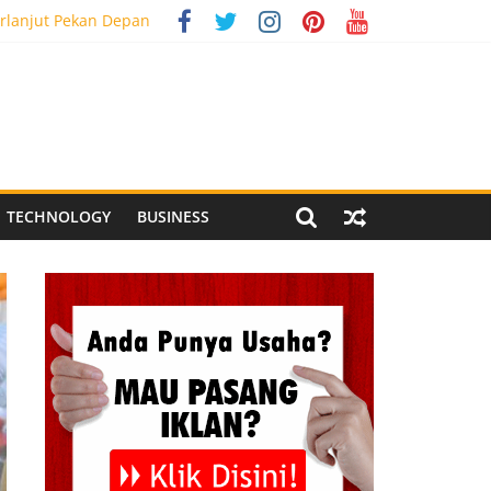
rlanjut Pekan Depan
g Meriah
 Pegandon
al Media Tracking
TECHNOLOGY
BUSINESS