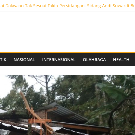
ai Dakwaan Tak Sesuai Fakta Persidangan, Sidang Andi Suwardi B
ot 5.000 Pengunjung, Festival Custom Culture di Solo Berlangsun
C Siapkan Stadion Berkapasitas 10 Ribu Penonton, Dekat Exit Tol
as Vokasi UNAIR Mulai Perjuangan di Final OLIVIA XI 2026
aprov Jatim Matangkan Keamanan Website dan Siapkan Sistem Soc
TIK
NASIONAL
INTERNASIONAL
OLAHRAGA
HEALTH