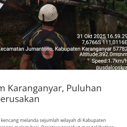
m Karanganyar, Puluhan
Kerusakan
 kencang melanda sejumlah wilayah di Kabupaten