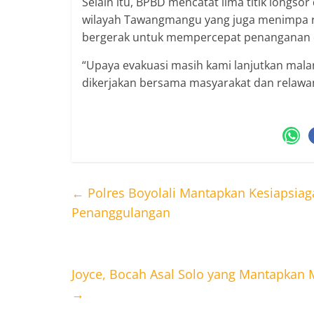
Selain itu, BPBD mencatat lima titik longsor
wilayah Tawangmangu yang juga menimpa r
bergerak untuk mempercepat penanganan d
“Upaya evakuasi masih kami lanjutkan malam
dikerjakan bersama masyarakat dan relawan
←
Polres Boyolali Mantapkan Kesiapsiag
Penanggulangan
Joyce, Bocah Asal Solo yang Mantapkan M
→