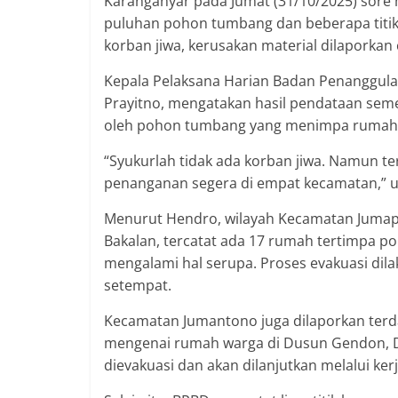
Karanganyar pada Jumat (31/10/2025) sore 
puluhan pohon tumbang dan beberapa titik
korban jiwa, kerusakan material dilaporkan
Kepala Pelaksana Harian Badan Penanggul
Prayitno, mengatakan hasil pendataan sem
oleh pohon tumbang yang menimpa rumah
“Syukurlah tidak ada korban jiwa. Namun 
penanganan segera di empat kecamatan,” u
Menurut Hendro, wilayah Kecamatan Jumapo
Bakalan, tercatat ada 17 rumah tertimpa 
mengalami hal serupa. Proses evakuasi dil
setempat.
Kecamatan Jumantono juga dilaporkan terd
mengenai rumah warga di Dusun Gendon, De
dievakuasi dan akan dilanjutkan melalui ke