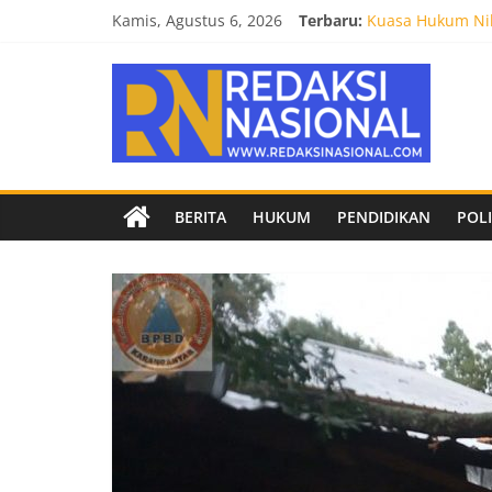
Skip
Kamis, Agustus 6, 2026
Terbaru:
Kuasa Hukum Nil
to
Burnout 2026 Sed
content
Redaksi
Kendal Tornado F
Empat Tim Fakult
Biro Hukum Setd
Nasional
Berita
BERITA
HUKUM
PENDIDIKAN
POLI
terpercaya
dan
netral