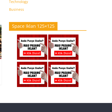
Technology
Business
Space Iklan 125×125