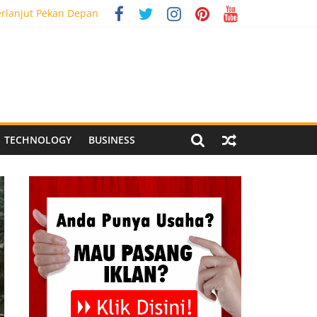
erlanjut Pekan Depan
g Meriah
 Pegandon
ial Media Tracking
TECHNOLOGY
BUSINESS