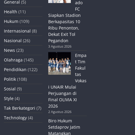
General
(5)
ado
FC
Health
(11)
Siapkan Stadion
Hukum
(109)
Berkapasitas 10
Ribu Penonton,
Internasional
(8)
Dekat Exit Tol
Nasional
(26)
Pegandon
3 Agustus 2026
News
(23)
Empa
Olahraga
(145)
t Tim
Fakul
Pendidikan
(122)
tas
Politik
(108)
Vokas
i UNAIR Mulai
Sosial
(9)
Perjuangan di
Style
(4)
Final OLIVIA XI
2026
Tak Berkategori
(7)
2 Agustus 2026
Technology
(4)
Biro Hukum
Setdaprov Jatim
Matangkan