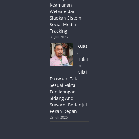
Keamanan
Website dan
Siapkan Sistem
Social Media
Tracking
30 Juli 2026
Kuas
a
Huku
m
Nilai
Dakwaan Tak
Sesuai Fakta
Persidangan,
Sidang Andi
Suwardi Berlanjut
Pekan Depan
29 Juli 2026