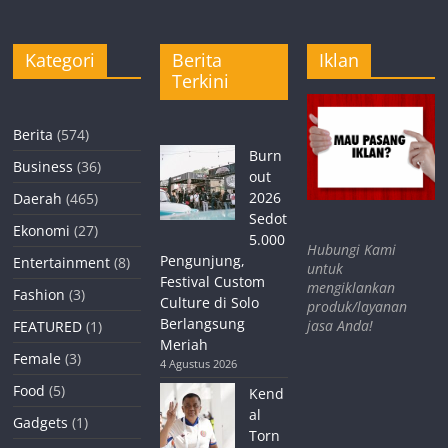
Kategori
Berita
Iklan
Terkini
Berita
(574)
Burn
Business
(36)
out
2026
Daerah
(465)
Sedot
Ekonomi
(27)
5.000
Hubungi Kami
Pengunjung,
Entertainment
(8)
untuk
Festival Custom
mengiklankan
Fashion
(3)
Culture di Solo
produk/layanan
Berlangsung
jasa Anda!
FEATURED
(1)
Meriah
Female
(3)
4 Agustus 2026
Food
(5)
Kend
al
Gadgets
(1)
Torn