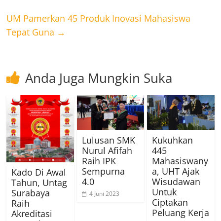
UM Pamerkan 45 Produk Inovasi Mahasiswa
Tepat Guna
→
Anda Juga Mungkin Suka
Lulusan SMK
Kukuhkan
Nurul Afifah
445
Raih IPK
Mahasiswany
Sempurna
a, UHT Ajak
Kado Di Awal
4.0
Wisudawan
Tahun, Untag
Untuk
Surabaya
4 Juni 2023
Ciptakan
Raih
Peluang Kerja
Akreditasi