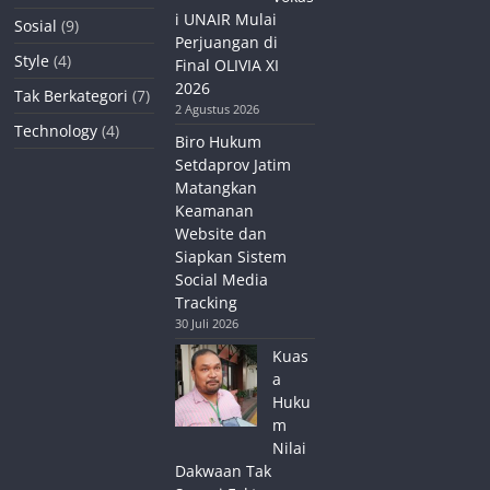
i UNAIR Mulai
Sosial
(9)
Perjuangan di
Style
(4)
Final OLIVIA XI
2026
Tak Berkategori
(7)
2 Agustus 2026
Technology
(4)
Biro Hukum
Setdaprov Jatim
Matangkan
Keamanan
Website dan
Siapkan Sistem
Social Media
Tracking
30 Juli 2026
Kuas
a
Huku
m
Nilai
Dakwaan Tak