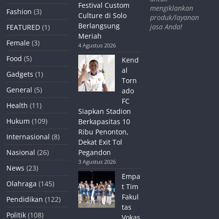
Festival Custom
mengiklankan
Fashion
(3)
Culture di Solo
produk/layanan
Berlangsung
jasa Anda!
FEATURED
(1)
Meriah
Female
(3)
4 Agustus 2026
Food
(5)
Kend
al
Gadgets
(1)
Torn
General
(5)
ado
FC
Health
(11)
Siapkan Stadion
Hukum
(109)
Berkapasitas 10
Ribu Penonton,
Internasional
(8)
Dekat Exit Tol
Nasional
(26)
Pegandon
3 Agustus 2026
News
(23)
Empa
Olahraga
(145)
t Tim
Fakul
Pendidikan
(122)
tas
Politik
(108)
Vokas