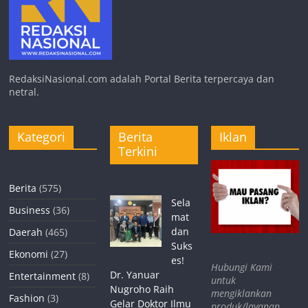
RedaksiNasional.com adalah Portal Berita terpercaya dan
netral.
Kategori
Berita
Iklan
Terkini
Berita
(575)
Sela
Business
(36)
mat
dan
Daerah
(465)
Suks
Ekonomi
(27)
es!
Hubungi Kami
Dr. Yanuar
Entertainment
(8)
untuk
Nugroho Raih
mengiklankan
Fashion
(3)
Gelar Doktor Ilmu
produk/layanan