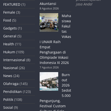
Akuntansi
jasa Anda!
FEATURED
(1)
8 Agustus 2026
Female
(3)
Maha
Food
(5)
siswa
Fakul
Gadgets
(1)
tas
General
(5)
Vokas
i UNAIR Raih
Health
(11)
Empat
Hukum
(109)
Penghargaan di
Olimpiade Vokasi
Internasional
(8)
Indonesia XI 2026
Nasional
(26)
7 Agustus 2026
Burn
News
(24)
out
Olahraga
(145)
2026
Sedot
Pendidikan
(123)
5.000
Politik
(108)
Pengunjung,
Festival Custom
Sosial
(9)