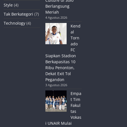
Culture di Solo
Style
(4)
Berlangsung
Meriah
Tak Berkategori
(7)
4 Agustus 2026
Technology
(4)
Kend
al
Torn
ado
FC
Siapkan Stadion
Berkapasitas 10
Ribu Penonton,
Dekat Exit Tol
Pegandon
3 Agustus 2026
Empa
t Tim
Fakul
tas
Vokas
i UNAIR Mulai