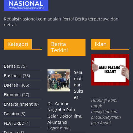
RedaksiNasional.com adalah Portal Berita terpercaya dan
netral.
Kategori
Berita
Iklan
Terkini
Berita
(575)
Sela
Business
(36)
mat
dan
Daerah
(465)
Suks
Ekonomi
(27)
es!
Hubungi Kami
Dr. Yanuar
Entertainment
(8)
untuk
Nugroho Raih
mengiklankan
Fashion
(3)
Gelar Doktor Ilmu
produk/layanan
Akuntansi
jasa Anda!
FEATURED
(1)
8 Agustus 2026
Female
(3)