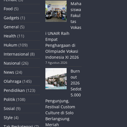
Maha
Food
(5)
siswa
Fakul
Gadgets
(1)
tas
General
(5)
Vokas
i UNAIR Raih
Health
(11)
Empat
Hukum
(109)
Penghargaan di
Olimpiade Vokasi
Internasional
(8)
Indonesia XI 2026
Nasional
(26)
7 Agustus 2026
Burn
News
(24)
out
Olahraga
(145)
2026
Sedot
Pendidikan
(123)
5.000
Politik
(108)
Pengunjung,
Festival Custom
Sosial
(9)
Culture di Solo
Style
(4)
Berlangsung
Meriah
Tak Berkategori
(7)