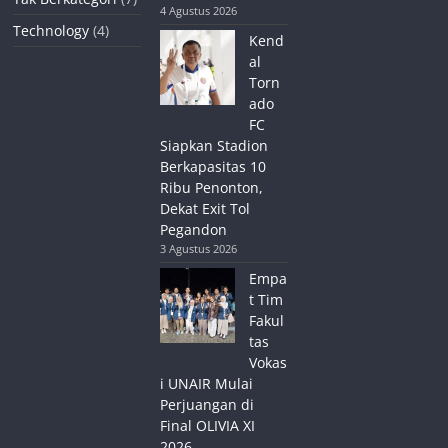
4 Agustus 2026
Technology
(4)
Kend
al
Torn
ado
FC
Siapkan Stadion
Berkapasitas 10
Ribu Penonton,
Dekat Exit Tol
Pegandon
3 Agustus 2026
Empa
t Tim
Fakul
tas
Vokas
i UNAIR Mulai
Perjuangan di
Final OLIVIA XI
2026