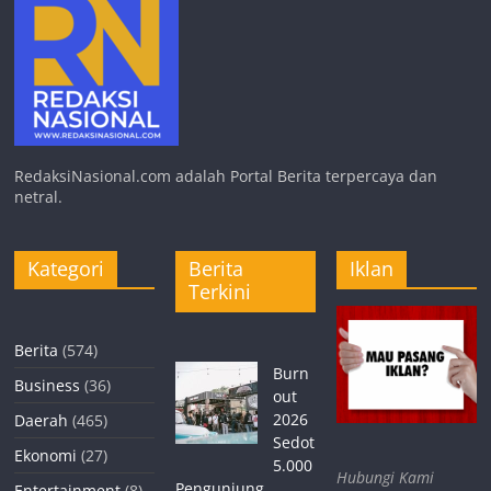
RedaksiNasional.com adalah Portal Berita terpercaya dan
netral.
Kategori
Berita
Iklan
Terkini
Berita
(574)
Burn
Business
(36)
out
2026
Daerah
(465)
Sedot
Ekonomi
(27)
5.000
Hubungi Kami
Pengunjung,
Entertainment
(8)