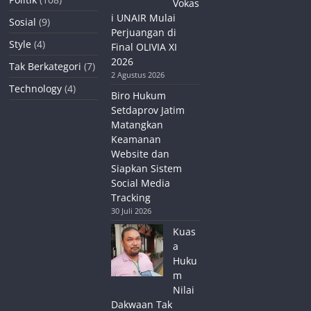
Vokas
i UNAIR Mulai
Sosial
(9)
Perjuangan di
Style
(4)
Final OLIVIA XI
2026
Tak Berkategori
(7)
2 Agustus 2026
Technology
(4)
Biro Hukum
Setdaprov Jatim
Matangkan
Keamanan
Website dan
Siapkan Sistem
Social Media
Tracking
30 Juli 2026
Kuas
a
Huku
m
Nilai
Dakwaan Tak