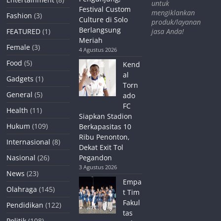
untuk
Festival Custom
mengiklankan
Fashion
(3)
Culture di Solo
produk/layanan
Berlangsung
jasa Anda!
FEATURED
(1)
Meriah
Female
(3)
4 Agustus 2026
Food
(5)
Kend
al
Gadgets
(1)
Torn
General
(5)
ado
FC
Health
(11)
Siapkan Stadion
Hukum
(109)
Berkapasitas 10
Ribu Penonton,
Internasional
(8)
Dekat Exit Tol
Nasional
(26)
Pegandon
3 Agustus 2026
News
(23)
Empa
Olahraga
(145)
t Tim
Fakul
Pendidikan
(122)
tas
Politik
(108)