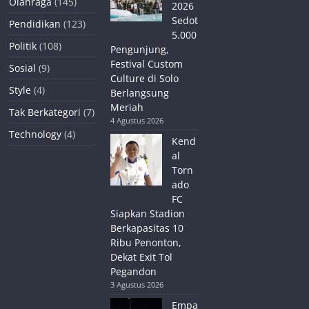
Olahraga
(145)
2026
Sedot
Pendidikan
(123)
5.000
Politik
(108)
Pengunjung,
Festival Custom
Sosial
(9)
Culture di Solo
Style
(4)
Berlangsung
Meriah
Tak Berkategori
(7)
4 Agustus 2026
Technology
(4)
Kend
al
Torn
ado
FC
Siapkan Stadion
Berkapasitas 10
Ribu Penonton,
Dekat Exit Tol
Pegandon
3 Agustus 2026
Empa