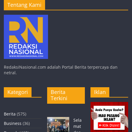
Tentang Kami
RedaksiNasional.com adalah Portal Berita terpercaya dan
netral.
Kategori
Berita
Iklan
Terkini
Berita
(575)
Sela
Business
(36)
mat