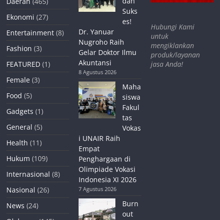
dan
Daerah
(465)
Suks
Ekonomi
(27)
es!
Hubungi Kami
Dr. Yanuar
Entertainment
(8)
untuk
Nugroho Raih
mengiklankan
Fashion
(3)
Gelar Doktor Ilmu
produk/layanan
Akuntansi
jasa Anda!
FEATURED
(1)
8 Agustus 2026
Female
(3)
Maha
Food
(5)
siswa
Fakul
Gadgets
(1)
tas
General
(5)
Vokas
i UNAIR Raih
Health
(11)
Empat
Hukum
(109)
Penghargaan di
Olimpiade Vokasi
Internasional
(8)
Indonesia XI 2026
Nasional
(26)
7 Agustus 2026
Burn
News
(24)
out