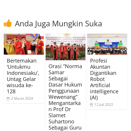
Anda Juga Mungkin Suka
Bertemakan
Profesi
Orasi “Norma
‘Untukmu
Akuntan
Samar
Indonesiaku’,
Digantikan
Sebagai
Untag Gelar
Robot
Dasar Hukum
wisuda ke-
Artificial
Penggunaan
128
intelligence
Wewenang”
(AI)
2 Maret 2024
Mengantarka
12 Juli 2022
n Prof Dr
Slamet
Suhartono
Sebagai Guru