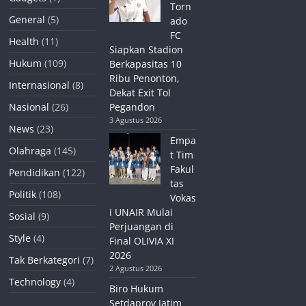
Torn
General
(5)
ado
FC
Health
(11)
Siapkan Stadion
Hukum
(109)
Berkapasitas 10
Ribu Penonton,
Internasional
(8)
Dekat Exit Tol
Nasional
(26)
Pegandon
3 Agustus 2026
News
(23)
Empa
Olahraga
(145)
t Tim
Fakul
Pendidikan
(122)
tas
Politik
(108)
Vokas
i UNAIR Mulai
Sosial
(9)
Perjuangan di
Style
(4)
Final OLIVIA XI
2026
Tak Berkategori
(7)
2 Agustus 2026
Technology
(4)
Biro Hukum
Setdaprov Jatim