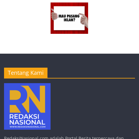
Tentang Kami
RedaksiNasional.com adalah Portal Berita terpercaya dan