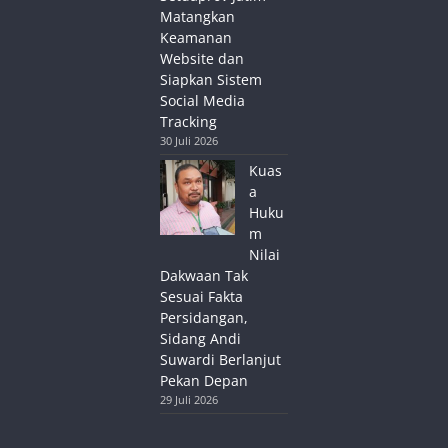
Matangkan
Keamanan
Website dan
Siapkan Sistem
Social Media
Tracking
30 Juli 2026
Kuas
a
Huku
m
Nilai
Dakwaan Tak
Sesuai Fakta
Persidangan,
Sidang Andi
Suwardi Berlanjut
Pekan Depan
29 Juli 2026