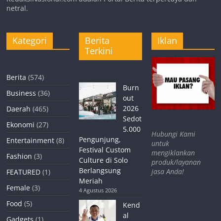
netral.
Kategori
Berita
Iklan
Terkini
Berita
(574)
Burn
Business
(36)
out
2026
Daerah
(465)
Sedot
Ekonomi
(27)
5.000
Hubungi Kami
Pengunjung,
Entertainment
(8)
untuk
Festival Custom
mengiklankan
Fashion
(3)
Culture di Solo
produk/layanan
Berlangsung
jasa Anda!
FEATURED
(1)
Meriah
Female
(3)
4 Agustus 2026
Food
(5)
Kend
al
Gadgets
(1)