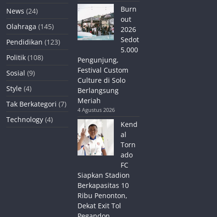
Burn
News
(24)
out
Olahraga
(145)
2026
Sedot
Pendidikan
(123)
5.000
Politik
(108)
Pengunjung,
Festival Custom
Sosial
(9)
Culture di Solo
Style
(4)
Berlangsung
Meriah
Tak Berkategori
(7)
4 Agustus 2026
Technology
(4)
Kend
al
Torn
ado
FC
Siapkan Stadion
Berkapasitas 10
Ribu Penonton,
Dekat Exit Tol
Pegandon