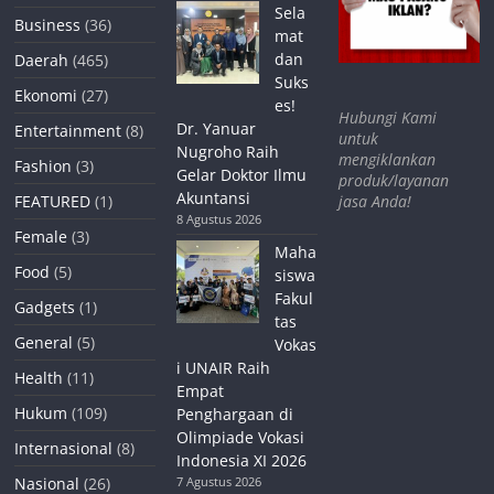
Sela
Business
(36)
mat
dan
Daerah
(465)
Suks
Ekonomi
(27)
es!
Hubungi Kami
Dr. Yanuar
Entertainment
(8)
untuk
Nugroho Raih
mengiklankan
Fashion
(3)
Gelar Doktor Ilmu
produk/layanan
Akuntansi
jasa Anda!
FEATURED
(1)
8 Agustus 2026
Female
(3)
Maha
Food
(5)
siswa
Fakul
Gadgets
(1)
tas
General
(5)
Vokas
i UNAIR Raih
Health
(11)
Empat
Hukum
(109)
Penghargaan di
Olimpiade Vokasi
Internasional
(8)
Indonesia XI 2026
Nasional
(26)
7 Agustus 2026