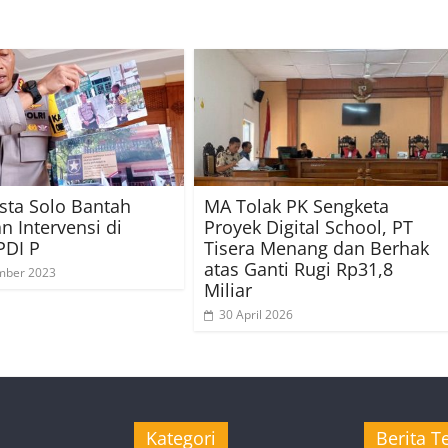
sta Solo Bantah
MA Tolak PK Sengketa
n Intervensi di
Proyek Digital School, PT
PDI P
Tisera Menang dan Berhak
atas Ganti Rugi Rp31,8
mber 2023
Miliar
30 April 2026
Kategori
Berita Te