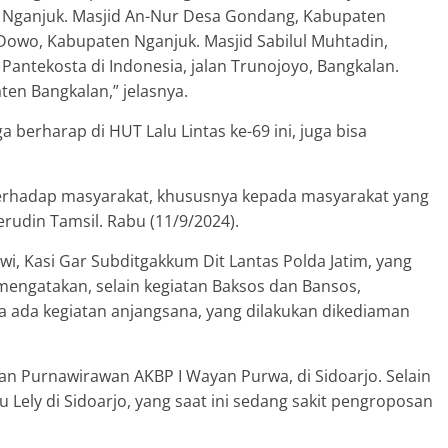
Nganjuk. Masjid An-Nur Desa Gondang, Kabupaten
Dowo, Kabupaten Nganjuk. Masjid Sabilul Muhtadin,
Pantekosta di Indonesia, jalan Trunojoyo, Bangkalan.
ten Bangkalan,” jelasnya.
uga berharap di HUT Lalu Lintas ke-69 ini, juga bisa
 terhadap masyarakat, khususnya kepada masyarakat yang
udin Tamsil. Rabu (11/9/2024).
i, Kasi Gar Subditgakkum Dit Lantas Polda Jatim, yang
 mengatakan, selain kegiatan Baksos dan Bansos,
iga ada kegiatan anjangsana, yang dilakukan dikediaman
n Purnawirawan AKBP I Wayan Purwa, di Sidoarjo. Selain
u Lely di Sidoarjo, yang saat ini sedang sakit pengroposan