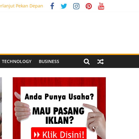
erlanjut Pekan Depan
g Meriah
 Pegandon
ial Media Tracking
TECHNOLOGY
BUSINESS