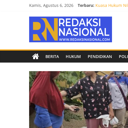
Skip
Kamis, Agustus 6, 2026
Terbaru:
Kuasa Hukum Nil
to
Burnout 2026 Sed
content
Redaksi
Kendal Tornado F
Empat Tim Fakult
Biro Hukum Setd
Nasional
Berita
BERITA
HUKUM
PENDIDIKAN
POLI
terpercaya
dan
netral