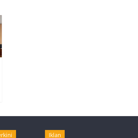
rkini
Iklan