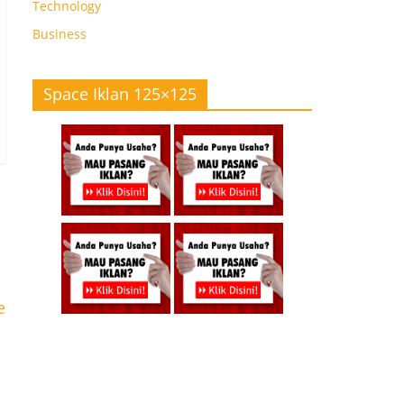
Technology
Business
Space Iklan 125×125
e