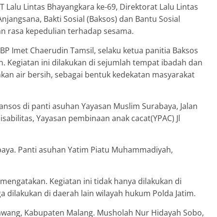
alu Lintas Bhayangkara ke-69, Direktorat Lalu Lintas
Anjangsana, Bakti Sosial (Baksos) dan Bantu Sosial
an rasa kepedulian terhadap sesama.
AKBP Imet Chaerudin Tamsil, selaku ketua panitia Baksos
n. Kegiatan ini dilakukan di sejumlah tempat ibadah dan
an air bersih, sebagai bentuk kedekatan masyarakat
ansos di panti asuhan Yayasan Muslim Surabaya, Jalan
sabilitas, Yayasan pembinaan anak cacat(YPAC) Jl
abaya. Panti asuhan Yatim Piatu Muhammadiyah,
 mengatakan. Kegiatan ini tidak hanya dilakukan di
ga dilakukan di daerah lain wilayah hukum Polda Jatim.
Lawang, Kabupaten Malang. Musholah Nur Hidayah Sobo,