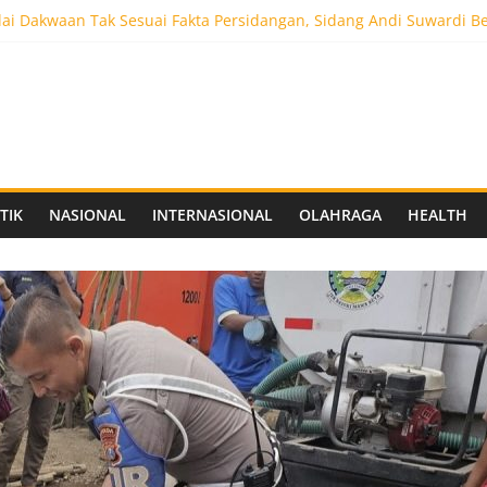
ai Dakwaan Tak Sesuai Fakta Persidangan, Sidang Andi Suwardi B
ot 5.000 Pengunjung, Festival Custom Culture di Solo Berlangsun
C Siapkan Stadion Berkapasitas 10 Ribu Penonton, Dekat Exit Tol
as Vokasi UNAIR Mulai Perjuangan di Final OLIVIA XI 2026
aprov Jatim Matangkan Keamanan Website dan Siapkan Sistem Soc
TIK
NASIONAL
INTERNASIONAL
OLAHRAGA
HEALTH