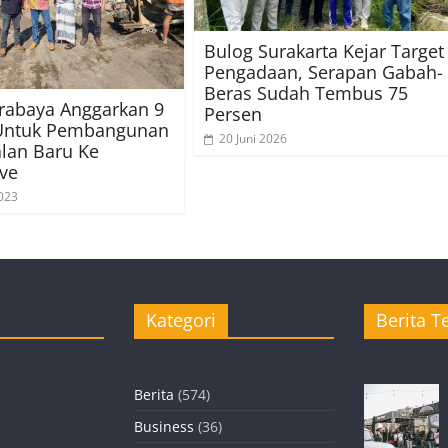
Bulog Surakarta Kejar Target
Pengadaan, Serapan Gabah-
Beras Sudah Tembus 75
rabaya Anggarkan 9
Persen
 Untuk Pembangunan
20 Juni 2026
alan Baru Ke
ve
023
Kategori
Berita Te
Berita
(574)
Business
(36)