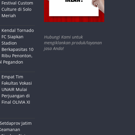
Festival Custom
Culture di Solo
 Meriah
Kendal Tornado
FC Siapkan
Hubungi Kami untuk
mengiklankan produk/layanan
Stadion
jasa Anda!
Berkapasitas 10
Ribu Penonton,
ol Pegandon
Empat Tim
Fakultas Vokasi
UNAIR Mulai
Perjuangan di
Final OLIVIA XI
Setdaprov Jatim
Keamanan