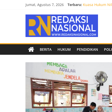
Skip
Jumat, Agustus 7, 2026
Terbaru:
Kuasa Hukum Nila
to
Burnout 2026 Sed
content
Redaksi
Kendal Tornado F
Empat Tim Fakult
Biro Hukum Setd
Nasional
Berita
BERITA
HUKUM
PENDIDIKAN
POLI
terpercaya
dan
netral