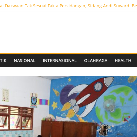
i Dakwaan Tak Sesuai Fakta Persidangan, Sidang Andi Suwardi Be
ot 5.000 Pengunjung, Festival Custom Culture di Solo Berlangsun
C Siapkan Stadion Berkapasitas 10 Ribu Penonton, Dekat Exit Tol
as Vokasi UNAIR Mulai Perjuangan di Final OLIVIA XI 2026
aprov Jatim Matangkan Keamanan Website dan Siapkan Sistem Soci
TIK
NASIONAL
INTERNASIONAL
OLAHRAGA
HEALTH