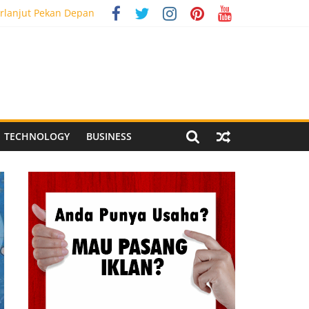
rlanjut Pekan Depan
g Meriah
 Pegandon
al Media Tracking
TECHNOLOGY
BUSINESS