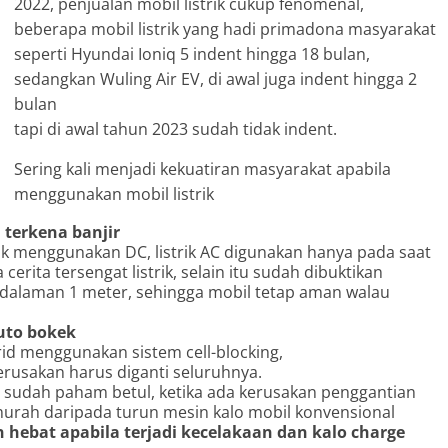
2022, penjualan mobil listrik cukup fenomenal,
beberapa mobil listrik yang hadi primadona masyarakat
seperti Hyundai Ioniq 5 indent hingga 18 bulan,
sedangkan Wuling Air EV, di awal juga indent hingga 2
bulan
tapi di awal tahun 2023 sudah tidak indent.
Sering kali menjadi kekuatiran masyarakat apabila
menggunakan mobil listrik
 terkena banjir
rik menggunakan DC, listrik AC digunakan hanya pada saat
cerita tersengat listrik, selain itu sudah dibuktikan
edalaman 1 meter, sehingga mobil tetap aman walau
uto bokek
brid menggunakan sistem cell-blocking,
kerusakan harus diganti seluruhnya.
 sudah paham betul, ketika ada kerusakan penggantian
ih murah daripada turun mesin kalo mobil konvensional
 hebat apabila terjadi kecelakaan dan kalo charge