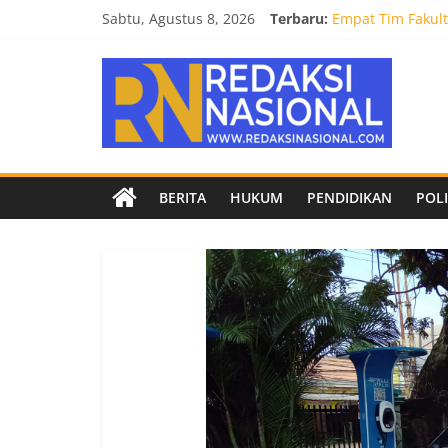
Skip
Sabtu, Agustus 8, 2026
Terbaru:
Empat Tim Fakult
to
Selamat dan Suks
content
Redaksi
Mahasiswa Fakult
Burnout 2026 Sed
Kendal Tornado F
Nasional
Berita
BERITA
HUKUM
PENDIDIKAN
POLI
terpercaya
dan
netral