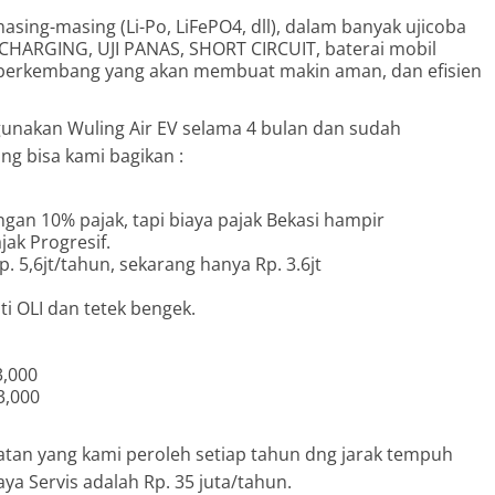
 masing-masing (Li-Po, LiFePO4, dll), dalam banyak ujicoba
CHARGING, UJI PANAS, SHORT CIRCUIT, baterai mobil
rus berkembang yang akan membuat makin aman, dan efisien
unakan Wuling Air EV selama 4 bulan dan sudah
ng bisa kami bagikan :
gan 10% pajak, tapi biaya pajak Bekasi hampir
jak Progresif.
 5,6jt/tahun, sekarang hanya Rp. 3.6jt
nti OLI dan tetek bengek.
3,000
3,000
matan yang kami peroleh setiap tahun dng jarak tempuh
ya Servis adalah Rp. 35 juta/tahun.