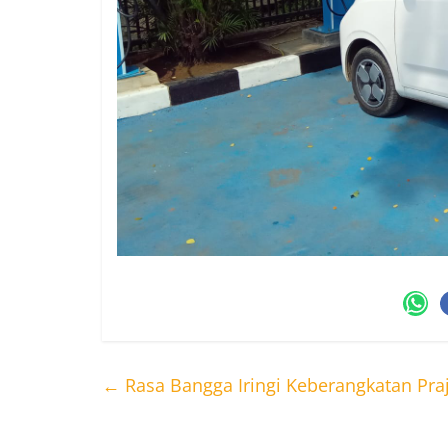
←
Rasa Bangga Iringi Keberangkatan Praj