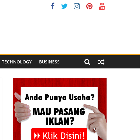
onesia XI 2026
g Meriah
 Pegandon
TECHNOLOGY
BUSINESS