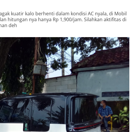
agak kuatir kalo berhenti dalam kondisi AC nyala, di Mobil
dan hitungan nya hanya Rp 1,900/jam. Silahkan aktifitas di
aman deh