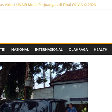
as Vokasi UNAIR Mulai Perjuangan di Final OLIVIA XI 2026
es! Dr. Yanuar Nugroho Raih Gelar Doktor Ilmu Akuntansi
as Vokasi UNAIR Raih Empat Penghargaan di Olimpiade Vokasi Ind
ot 5.000 Pengunjung, Festival Custom Culture di Solo Berlangsun
C Siapkan Stadion Berkapasitas 10 Ribu Penonton, Dekat Exit Tol
TIK
NASIONAL
INTERNASIONAL
OLAHRAGA
HEALTH