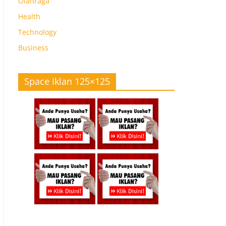
Olahraga
Health
Technology
Business
Space Iklan 125×125