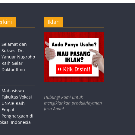
rkini
Iklan
Selamat dan
Sukses! Dr.
Yanuar Nugroho
Raih Gelar
Doktor Ilmu
Mahasiswa
Fakultas Vokasi
Hubungi Kami untuk
mengiklankan produk/layanan
UNAIR Raih
jasa Anda!
Empat
Penghargaan di
okasi Indonesia