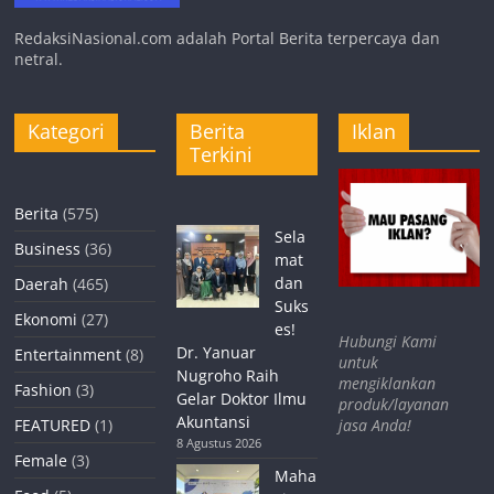
RedaksiNasional.com adalah Portal Berita terpercaya dan
netral.
Kategori
Berita
Iklan
Terkini
Berita
(575)
Sela
Business
(36)
mat
dan
Daerah
(465)
Suks
Ekonomi
(27)
es!
Hubungi Kami
Dr. Yanuar
Entertainment
(8)
untuk
Nugroho Raih
mengiklankan
Fashion
(3)
Gelar Doktor Ilmu
produk/layanan
Akuntansi
jasa Anda!
FEATURED
(1)
8 Agustus 2026
Female
(3)
Maha