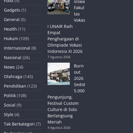
Food
(5)
siswa
Fakul
Gadgets
(1)
tas
General
(5)
Vokas
i UNAIR Raih
Health
(11)
Empat
Hukum
(109)
Penghargaan di
Olimpiade Vokasi
Internasional
(8)
Indonesia XI 2026
Nasional
(26)
7 Agustus 2026
Burn
News
(24)
out
Olahraga
(145)
2026
Sedot
Pendidikan
(123)
5.000
Politik
(108)
Pengunjung,
Festival Custom
Sosial
(9)
Culture di Solo
Style
(4)
Berlangsung
Meriah
Tak Berkategori
(7)
4 Agustus 2026