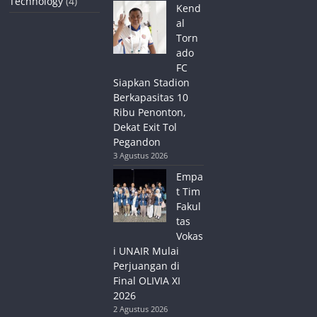
Technology
(4)
Kend
al
Torn
ado
FC
Siapkan Stadion
Berkapasitas 10
Ribu Penonton,
Dekat Exit Tol
Pegandon
3 Agustus 2026
Empa
t Tim
Fakul
tas
Vokas
i UNAIR Mulai
Perjuangan di
Final OLIVIA XI
2026
2 Agustus 2026