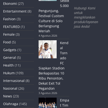
Sedot
Ekonomi
(27)
5.000
Hubungi Kami
Pengunjung,
Entertainment
(8)
untuk
Festival Custom
mengiklankan
Fashion
(3)
Culture di Solo
produk/layanan
Berlangsung
jasa Anda!
FEATURED
(1)
Meriah
Female
(3)
4 Agustus 2026
Food
(5)
Kend
al
Gadgets
(1)
Torn
General
(5)
ado
FC
Health
(11)
Siapkan Stadion
Hukum
(109)
Berkapasitas 10
Ribu Penonton,
Internasional
(8)
Dekat Exit Tol
Nasional
(26)
Pegandon
3 Agustus 2026
News
(23)
Empa
Olahraga
(145)
t Tim