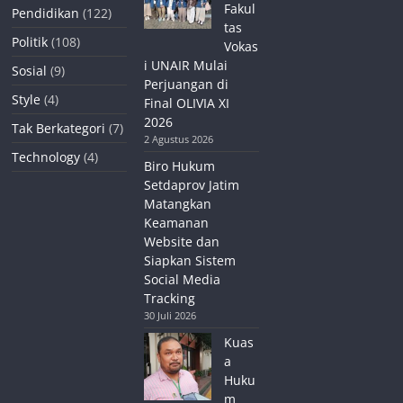
Fakul
Pendidikan
(122)
tas
Politik
(108)
Vokas
i UNAIR Mulai
Sosial
(9)
Perjuangan di
Style
(4)
Final OLIVIA XI
2026
Tak Berkategori
(7)
2 Agustus 2026
Technology
(4)
Biro Hukum
Setdaprov Jatim
Matangkan
Keamanan
Website dan
Siapkan Sistem
Social Media
Tracking
30 Juli 2026
Kuas
a
Huku
m