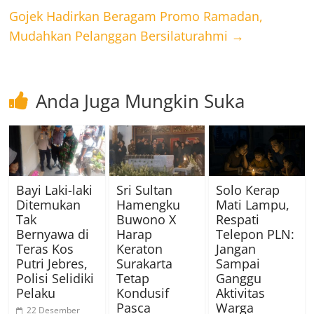
Gojek Hadirkan Beragam Promo Ramadan,
Mudahkan Pelanggan Bersilaturahmi
→
Anda Juga Mungkin Suka
Bayi Laki-laki
Sri Sultan
Solo Kerap
Ditemukan
Hamengku
Mati Lampu,
Tak
Buwono X
Respati
Bernyawa di
Harap
Telepon PLN:
Teras Kos
Keraton
Jangan
Putri Jebres,
Surakarta
Sampai
Polisi Selidiki
Tetap
Ganggu
Pelaku
Kondusif
Aktivitas
Pasca
Warga
22 Desember