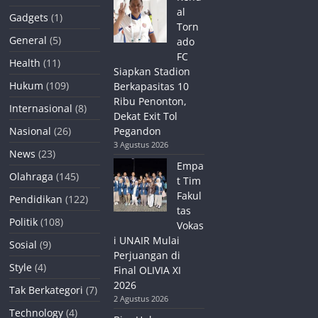
al
Gadgets
(1)
Torn
General
(5)
ado
FC
Health
(11)
Siapkan Stadion
Hukum
(109)
Berkapasitas 10
Ribu Penonton,
Internasional
(8)
Dekat Exit Tol
Nasional
(26)
Pegandon
3 Agustus 2026
News
(23)
Empa
Olahraga
(145)
t Tim
Fakul
Pendidikan
(122)
tas
Politik
(108)
Vokas
i UNAIR Mulai
Sosial
(9)
Perjuangan di
Style
(4)
Final OLIVIA XI
2026
Tak Berkategori
(7)
2 Agustus 2026
Technology
(4)