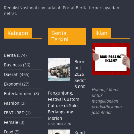
RedaksiNasional.com adalah Portal Berita terpercaya dan
netral.
Kategori
Berita
Iklan
Terkini
Berita
(574)
Burn
Business
(36)
out
2026
Daerah
(465)
Sedot
Ekonomi
(27)
5.000
Hubungi Kami
Pengunjung,
Entertainment
(8)
untuk
Festival Custom
mengiklankan
Fashion
(3)
Culture di Solo
produk/layanan
Berlangsung
jasa Anda!
FEATURED
(1)
Meriah
Female
(3)
4 Agustus 2026
Food
(5)
Kend