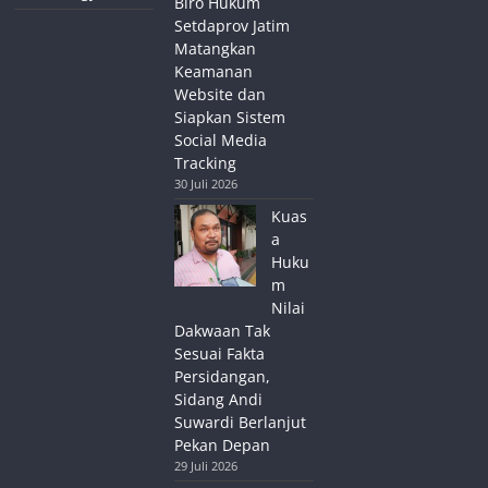
Biro Hukum
Setdaprov Jatim
Matangkan
Keamanan
Website dan
Siapkan Sistem
Social Media
Tracking
30 Juli 2026
Kuas
a
Huku
m
Nilai
Dakwaan Tak
Sesuai Fakta
Persidangan,
Sidang Andi
Suwardi Berlanjut
Pekan Depan
29 Juli 2026