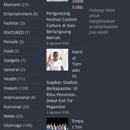
Sedot
Ekonomi
(27)
5.000
Hubungi Kami
Pengunjung,
Entertainment
(8)
untuk
Festival Custom
mengiklankan
Fashion
(3)
Culture di Solo
produk/layanan
Berlangsung
jasa Anda!
FEATURED
(1)
Meriah
Female
(3)
4 Agustus 2026
Food
(5)
Kend
al
Gadgets
(1)
Torn
General
(5)
ado
FC
Health
(11)
Siapkan Stadion
Hukum
(109)
Berkapasitas 10
Ribu Penonton,
Internasional
(8)
Dekat Exit Tol
Nasional
(26)
Pegandon
3 Agustus 2026
News
(23)
Empa
Olahraga
(145)
t Tim