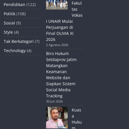
Fakul
Pendidikan
(122)
tas
Politik
(108)
Vokas
i UNAIR Mulai
Sosial
(9)
Perjuangan di
Style
(4)
Final OLIVIA XI
2026
Tak Berkategori
(7)
2 Agustus 2026
Technology
(4)
Biro Hukum
Setdaprov Jatim
Matangkan
Keamanan
Website dan
Siapkan Sistem
Social Media
Tracking
30 Juli 2026
Kuas
a
Huku
m