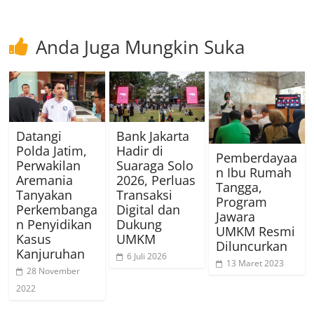
Anda Juga Mungkin Suka
Datangi
Bank Jakarta
Polda Jatim,
Hadir di
Pemberdayaa
Perwakilan
Suaraga Solo
n Ibu Rumah
Aremania
2026, Perluas
Tangga,
Tanyakan
Transaksi
Program
Perkembanga
Digital dan
Jawara
n Penyidikan
Dukung
UMKM Resmi
Kasus
UMKM
Diluncurkan
Kanjuruhan
6 Juli 2026
13 Maret 2023
28 November
2022