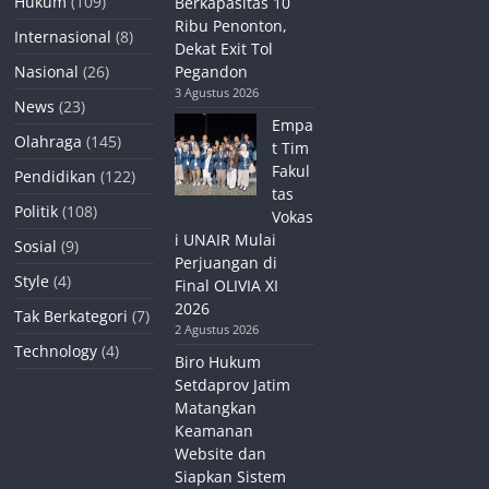
Hukum
(109)
Berkapasitas 10
Ribu Penonton,
Internasional
(8)
Dekat Exit Tol
Nasional
(26)
Pegandon
3 Agustus 2026
News
(23)
Empa
Olahraga
(145)
t Tim
Fakul
Pendidikan
(122)
tas
Politik
(108)
Vokas
i UNAIR Mulai
Sosial
(9)
Perjuangan di
Style
(4)
Final OLIVIA XI
2026
Tak Berkategori
(7)
2 Agustus 2026
Technology
(4)
Biro Hukum
Setdaprov Jatim
Matangkan
Keamanan
Website dan
Siapkan Sistem