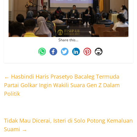
Share this…
←
Hasbindi Haris Prasetyo Bacaleg Termuda
Partai Golkar Ingin Wakili Suara Gen Z Dalam
Politik
Tidak Mau Dicerai, Isteri di Solo Potong Kemaluan
Suami
→