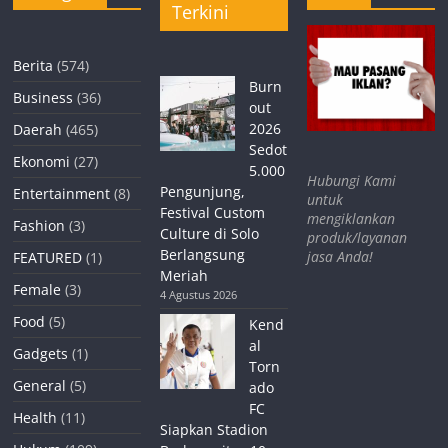
Terkini
Berita
(574)
Burn
Business
(36)
out
2026
Daerah
(465)
Sedot
Ekonomi
(27)
5.000
Hubungi Kami
Pengunjung,
Entertainment
(8)
untuk
Festival Custom
mengiklankan
Fashion
(3)
Culture di Solo
produk/layanan
Berlangsung
jasa Anda!
FEATURED
(1)
Meriah
Female
(3)
4 Agustus 2026
Food
(5)
Kend
al
Gadgets
(1)
Torn
General
(5)
ado
FC
Health
(11)
Siapkan Stadion