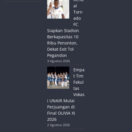
al
Torn
ado
FC
Siapkan Stadion
Berkapasitas 10
Ribu Penonton,
Dekat Exit Tol
Pegandon
3 Agustus 2026
Empa
t Tim
Fakul
tas
Vokas
i UNAIR Mulai
Perjuangan di
Final OLIVIA XI
2026
2 Agustus 2026