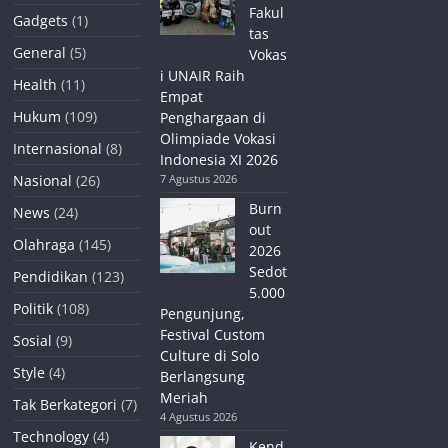
Fakul
Gadgets
(1)
tas
General
(5)
Vokas
i UNAIR Raih
Health
(11)
Empat
Hukum
(109)
Penghargaan di
Olimpiade Vokasi
Internasional
(8)
Indonesia XI 2026
Nasional
(26)
7 Agustus 2026
Burn
News
(24)
out
Olahraga
(145)
2026
Sedot
Pendidikan
(123)
5.000
Politik
(108)
Pengunjung,
Festival Custom
Sosial
(9)
Culture di Solo
Style
(4)
Berlangsung
Meriah
Tak Berkategori
(7)
4 Agustus 2026
Technology
(4)
Kend