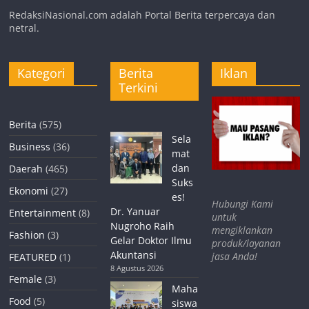
RedaksiNasional.com adalah Portal Berita terpercaya dan
netral.
Kategori
Berita
Iklan
Terkini
Berita
(575)
Sela
Business
(36)
mat
dan
Daerah
(465)
Suks
Ekonomi
(27)
es!
Hubungi Kami
Dr. Yanuar
Entertainment
(8)
untuk
Nugroho Raih
mengiklankan
Fashion
(3)
Gelar Doktor Ilmu
produk/layanan
Akuntansi
jasa Anda!
FEATURED
(1)
8 Agustus 2026
Female
(3)
Maha
Food
(5)
siswa