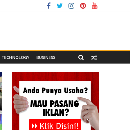
ndonesia XI 2026
ng Meriah
l Pegandon
TECHNOLOGY
BUSINESS