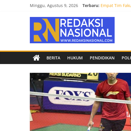
Skip
Minggu, Agustus 9, 2026
Terbaru:
Empat Tim Fakul
to
Selamat dan Su
content
Redaksi
Mahasiswa Faku
Burnout 2026 S
Kendal Tornado
Nasional
Berita
BERITA
HUKUM
PENDIDIKAN
POLI
terpercaya
dan
netral