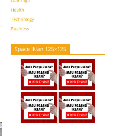
Olahraga
Health
Technology
Business
Space Iklan 125×125