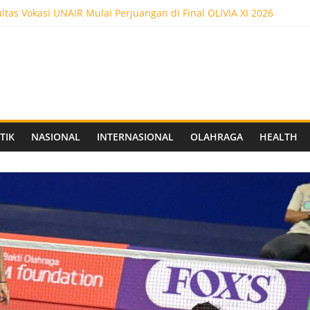
tas Vokasi UNAIR Mulai Perjuangan di Final OLIVIA XI 2026
kses! Dr. Yanuar Nugroho Raih Gelar Doktor Ilmu Akuntansi
ltas Vokasi UNAIR Raih Empat Penghargaan di Olimpiade Vokasi I
edot 5.000 Pengunjung, Festival Custom Culture di Solo Berlangsu
 FC Siapkan Stadion Berkapasitas 10 Ribu Penonton, Dekat Exit To
TIK
NASIONAL
INTERNASIONAL
OLAHRAGA
HEALTH