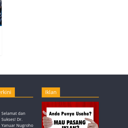
rkini
Iklan
Selamat dan
Sukses! Dr.
Yanuar Nugroho