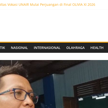
tas Vokasi UNAIR Mulai Perjuangan di Final OLIVIA XI 2026
kses! Dr. Yanuar Nugroho Raih Gelar Doktor Ilmu Akuntansi
ltas Vokasi UNAIR Raih Empat Penghargaan di Olimpiade Vokasi I
edot 5.000 Pengunjung, Festival Custom Culture di Solo Berlangsu
 FC Siapkan Stadion Berkapasitas 10 Ribu Penonton, Dekat Exit To
TIK
NASIONAL
INTERNASIONAL
OLAHRAGA
HEALTH