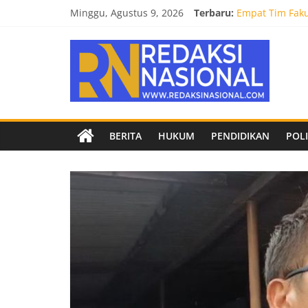
Skip
Minggu, Agustus 9, 2026
Terbaru:
Empat Tim Fakul
to
Selamat dan Su
content
Redaksi
Mahasiswa Faku
Burnout 2026 S
Kendal Tornado
Nasional
Berita
BERITA
HUKUM
PENDIDIKAN
POLI
terpercaya
dan
netral