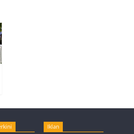
rkini
Iklan