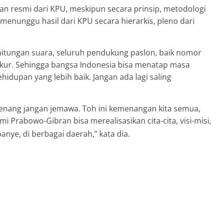
n resmi dari KPU, meskipun secara prinsip, metodologi
p menunggu hasil dari KPU secara hierarkis, pleno dari
itungan suara, seluruh pendukung paslon, baik nomor
akur. Sehingga bangsa Indonesia bisa menatap masa
upan yang lebih baik. Jangan ada lagi saling
menang jangan jemawa. Toh ini kemenangan kita semua,
Prabowo-Gibran bisa merealisasikan cita-cita, visi-misi,
ye, di berbagai daerah,” kata dia.
SOLO – Ketua Tim
 juga Anggota Dewan Pakar Tim Kampanye Nasional
ing raka Agus Riyanto, mengungkapkan rasa syukur
erdasarkan penghitungan sementara quick count, Rabu
 ini, menurutnya tak lepas dari kerja keras bahu