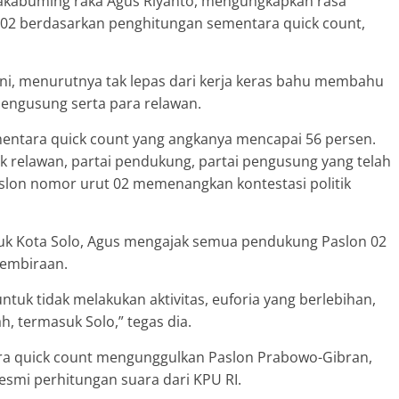
Rakabuming raka Agus Riyanto, mengungkapkan rasa
 02 berdasarkan penghitungan sementara quick count,
ni, menurutnya tak lepas dari kerja keras bahu membahu
pengusung serta para relawan.
mentara quick count yang angkanya mencapai 56 persen.
k relawan, partai pendukung, partai pengusung yang telah
slon nomor urut 02 memenangkan kontestasi politik
uk Kota Solo, Agus mengajak semua pendukung Paslon 02
gembiraan.
tuk tidak melakukan aktivitas, euforia yang berlebihan,
h, termasuk Solo,” tegas dia.
ra quick count mengunggulkan Paslon Prabowo-Gibran,
esmi perhitungan suara dari KPU RI.