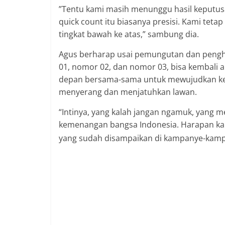
”Tentu kami masih menunggu hasil keputusa
quick count itu biasanya presisi. Kami teta
tingkat bawah ke atas,” sambung dia.
Agus berharap usai pemungutan dan pengh
01, nomor 02, dan nomor 03, bisa kembali 
depan bersama-sama untuk mewujudkan kehid
menyerang dan menjatuhkan lawan.
“Intinya, yang kalah jangan ngamuk, yang 
kemenangan bangsa Indonesia. Harapan kami 
yang sudah disampaikan di kampanye-kampan
Cawapres Gibran Rakabuming Raka yang
(TKN) Prabowo Subianto-Gibran Rakabum
atas keunggulan paslon nomor urut 02 b
(14/2/2024) sore.
Perolehan suara yang mencapai 56 persen