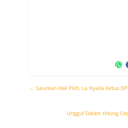
menatap masa depan bersama-sama untu
ada lagi saling menyerang dan menjatuh
“Intinya, yang kalah jangan ngamuk, ya
semua, kemenangan bangsa Indonesia. H
cita-cita, visi-misi, yang sudah disampa
dia.
←
Salurkan Hak Pilih, La Nyalla Ketua 
Unggul Dalam Hitung Ce