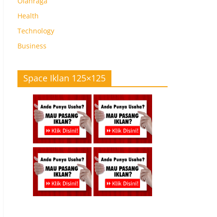
Olahraga
Health
Technology
Business
Space Iklan 125×125