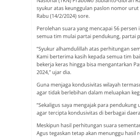
Nasional (TKN) Prabowo Subianto-Gibran 
syukur atas keunggulan paslon nomor urut
Rabu (14/2/2024) sore.
Perolehan suara yang mencapai 56 persen i
semua tim mulai partai pendukung, partai 
“Syukur alhamdulillah atas perhitungan se
Kami berterima kasih kepada semua tim bai
bekerja keras hingga bisa mengantarkan Pa
2024,” ujar dia.
Guna menjaga kondusivitas wilayah termas
agar tidak berlebihan dalam meluapkan ke
“Sekaligus saya mengajak para pendukung un
agar tercipta kondusivitas di berbagai daera
Meskipun hasil perhitungan suara sementa
Agus tegaskan tetap akan menunggu hasil r