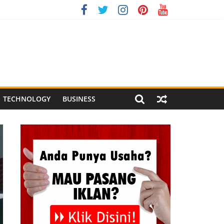
ndonesia XI 2026
ng Meriah
l Pegandon
TECHNOLOGY
BUSINESS