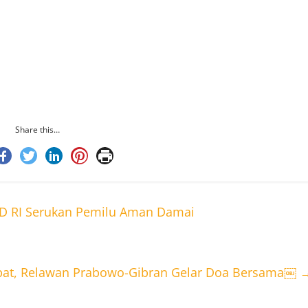
k mewujudkan kehidupan yang lebih baik. Jangan
kan lawan.
ng menang jangan jemawa. Toh ini kemenangan kita
arapan kami Prabowo-Gibran bisa merealisasikan
ikan di kampanye-kampanye, di berbagai daerah,” kata
Share this…
DPD RI Serukan Pemilu Aman Damai
pat, Relawan Prabowo-Gibran Gelar Doa Bersama￼