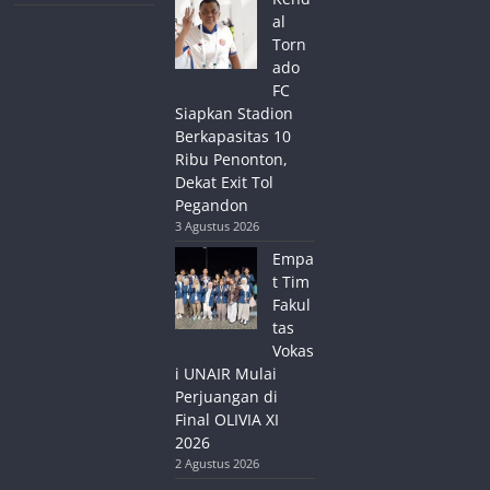
al
Torn
ado
FC
Siapkan Stadion
Berkapasitas 10
Ribu Penonton,
Dekat Exit Tol
Pegandon
3 Agustus 2026
Empa
t Tim
Fakul
tas
Vokas
i UNAIR Mulai
Perjuangan di
Final OLIVIA XI
2026
2 Agustus 2026