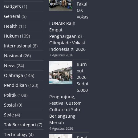
Fakul
Gadgets
(1)
tas
General
(5)
Vokas
i UNAIR Raih
Health
(11)
Empat
Hukum
(109)
Penghargaan di
Olimpiade Vokasi
Internasional
(8)
Indonesia XI 2026
Nasional
(26)
7 Agustus 2026
Burn
News
(24)
out
Olahraga
(145)
2026
Sedot
Pendidikan
(123)
5.000
Politik
(108)
Pengunjung,
Festival Custom
Sosial
(9)
Culture di Solo
Style
(4)
Berlangsung
Meriah
Tak Berkategori
(7)
4 Agustus 2026
Technology
(4)
Kend