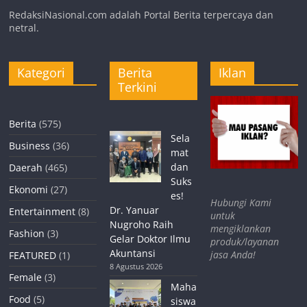
RedaksiNasional.com adalah Portal Berita terpercaya dan
netral.
Kategori
Berita
Iklan
Terkini
Berita
(575)
Sela
Business
(36)
mat
dan
Daerah
(465)
Suks
Ekonomi
(27)
es!
Hubungi Kami
Dr. Yanuar
Entertainment
(8)
untuk
Nugroho Raih
mengiklankan
Fashion
(3)
Gelar Doktor Ilmu
produk/layanan
Akuntansi
jasa Anda!
FEATURED
(1)
8 Agustus 2026
Female
(3)
Maha
Food
(5)
siswa