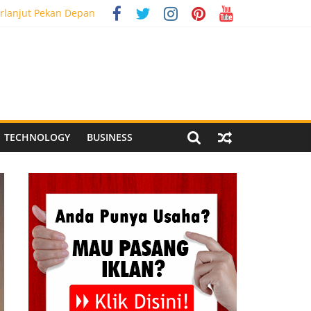
rlanjut Pekan Depan
g Meriah
 Pegandon
al Media Tracking
TECHNOLOGY
BUSINESS