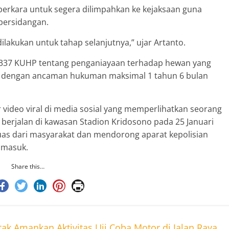
 perkara untuk segera dilimpahkan ke kejaksaan guna
persidangan.
ilakukan untuk tahap selanjutnya,” ujar Artanto.
al 337 KUHP tentang penganiayaan terhadap hewan yang
n, dengan ancaman hukuman maksimal 1 tahun 6 bulan
r video viral di media sosial yang memperlihatkan seorang
berjalan di kawasan Stadion Kridosono pada 25 Januari
as dari masyarakat dan mendorong aparat kepolisian
 masuk.
Share this…
ak Amankan Aktivitas Uji Coba Motor di Jalan Raya