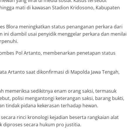
ewan yang viral di media sosial. Kasus tersebut
hingga mati di kawasan Stadion Kridosono, Kabupaten
res Blora meningkatkan status penanganan perkara dari
n ini diambil usai penyidik menggelar perkara dan menilai
rpenuhi.
Kombes Pol Artanto, membenarkan penetapan status
kata Artanto saat dikonfirmasi di Mapolda Jawa Tengah,
ah memeriksa sedikitnya enam orang saksi, termasuk
ebut, polisi mengantongi keterangan saksi, barang bukti,
an tindak pidana kekerasan terhadap hewan.
ecara rinci kronologi kejadian beserta rangkaian alat
k diproses secara hukum pro justitia.