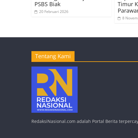
PSBS Biak
Timur K
Parawa
20 Februari 2026
8 Novem
Tentang Kami
RedaksiNasional.com adalah Portal Berita terpercay