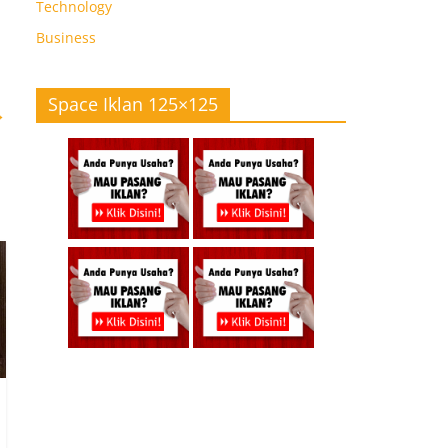
Technology
Business
Space Iklan 125×125
→