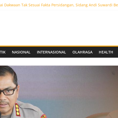
i Dakwaan Tak Sesuai Fakta Persidangan, Sidang Andi Suwardi Be
ot 5.000 Pengunjung, Festival Custom Culture di Solo Berlangsun
C Siapkan Stadion Berkapasitas 10 Ribu Penonton, Dekat Exit Tol
as Vokasi UNAIR Mulai Perjuangan di Final OLIVIA XI 2026
aprov Jatim Matangkan Keamanan Website dan Siapkan Sistem Soci
TIK
NASIONAL
INTERNASIONAL
OLAHRAGA
HEALTH