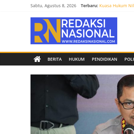
Skip
Sabtu, Agustus 8, 2026
Terbaru:
Kuasa Hukum Nila
to
Burnout 2026 Sed
content
Redaksi
Kendal Tornado F
Empat Tim Fakult
Biro Hukum Setd
Nasional
Berita
BERITA
HUKUM
PENDIDIKAN
POLI
terpercaya
dan
netral