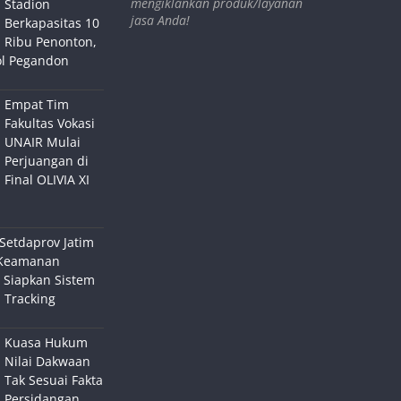
mengiklankan produk/layanan
Stadion
jasa Anda!
Berkapasitas 10
Ribu Penonton,
ol Pegandon
Empat Tim
Fakultas Vokasi
UNAIR Mulai
Perjuangan di
Final OLIVIA XI
Setdaprov Jatim
Keamanan
 Siapkan Sistem
 Tracking
Kuasa Hukum
Nilai Dakwaan
Tak Sesuai Fakta
Persidangan,